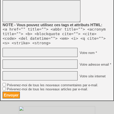
NOTE - Vous pouvez utilisez ces tags et attributs HTML:
<a href="" title=""> <abbr title=""> <acronym
title=""> <b> <blockquote cite=""> <cite>
<code> <del datetime=""> <em> <i> <q cite="">
<s> <strike> <strong>
Votre nom *
Votre adresse email *
Votre site internet
Prévenez-moi de tous les nouveaux commentaires par e-mail.
Prévenez-moi de tous les nouveaux articles par e-mail.