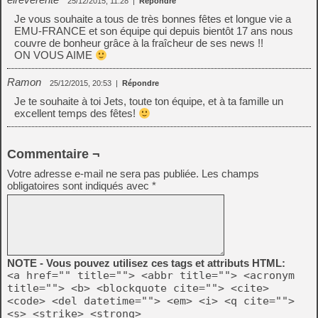
25/12/2015, 11:28
|
Répondre
Je vous souhaite a tous de très bonnes fêtes et longue vie a
EMU-FRANCE et son équipe qui depuis bientôt 17 ans nous
couvre de bonheur grâce à la fraîcheur de ses news !!
ON VOUS AIME
Ramon
25/12/2015, 20:53
|
Répondre
Je te souhaite à toi Jets, toute ton équipe, et à ta famille un
excellent temps des fêtes!
Commentaire ¬
Votre adresse e-mail ne sera pas publiée.
Les champs
obligatoires sont indiqués avec
*
NOTE - Vous pouvez utilisez ces tags et attributs HTML:
<a href="" title=""> <abbr title=""> <acronym
title=""> <b> <blockquote cite=""> <cite>
<code> <del datetime=""> <em> <i> <q cite="">
<s> <strike> <strong>