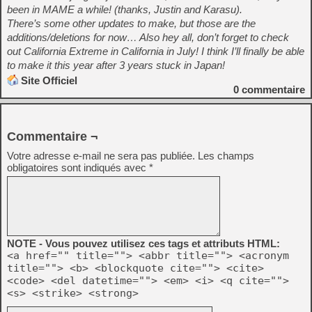
been in MAME a while! (thanks, Justin and Karasu).
There’s some other updates to make, but those are the
additions/deletions for now… Also hey all, don’t forget to check
out California Extreme in California in July! I think I’ll finally be able
to make it this year after 3 years stuck in Japan!
Site Officiel
0
commentaire
Commentaire ¬
Votre adresse e-mail ne sera pas publiée.
Les champs
obligatoires sont indiqués avec
*
NOTE - Vous pouvez utilisez ces tags et attributs HTML:
<a href="" title=""> <abbr title=""> <acronym
title=""> <b> <blockquote cite=""> <cite>
<code> <del datetime=""> <em> <i> <q cite="">
<s> <strike> <strong>