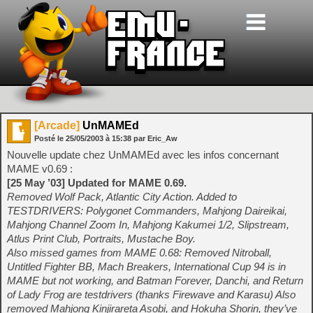
[Arcade]
UnMAMEd
Posté le
25/05/2003
à
15:38
par Eric_Aw
Nouvelle update chez UnMAMEd avec les infos concernant
MAME v0.69 :
[25 May ’03] Updated for MAME 0.69.
Removed Wolf Pack, Atlantic City Action. Added to
TESTDRIVERS: Polygonet Commanders, Mahjong Daireikai,
Mahjong Channel Zoom In, Mahjong Kakumei 1/2, Slipstream,
Atlus Print Club, Portraits, Mustache Boy.
Also missed games from MAME 0.68: Removed Nitroball,
Untitled Fighter BB, Mach Breakers, International Cup 94 is in
MAME but not working, and Batman Forever, Danchi, and Return
of Lady Frog are testdrivers (thanks Firewave and Karasu) Also
removed Mahjong Kinjirareta Asobi, and Hokuha Shorin, they’ve