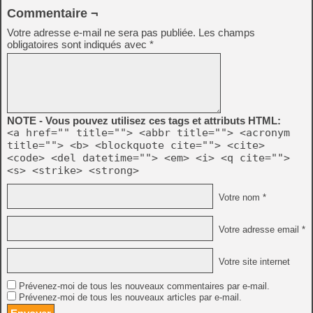
Commentaire ¬
Votre adresse e-mail ne sera pas publiée.
Les champs
obligatoires sont indiqués avec
*
NOTE - Vous pouvez utilisez ces tags et attributs HTML:
<a href="" title=""> <abbr title=""> <acronym
title=""> <b> <blockquote cite=""> <cite>
<code> <del datetime=""> <em> <i> <q cite="">
<s> <strike> <strong>
Votre nom *
Votre adresse email *
Votre site internet
Prévenez-moi de tous les nouveaux commentaires par e-mail.
Prévenez-moi de tous les nouveaux articles par e-mail.