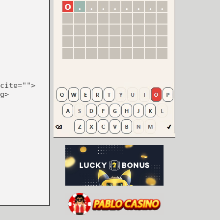
cite="">
g>