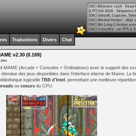
[LTF] Eté 2026 - Séquence 
[GK] Mistfall Hunter : déjà 
[GK] Wo Long 2 évolue avec
[GK] Crossfire : un TPS à 100
[LS] [PS5] Premiers signes 
ires
Traductions
Divers
Chat
ME v2.30 (0.169)
 Jets
[Mo5] DOOM arrive en cart
 MAME (Arcade + Consoles + Ordinateurs) avec le support des excel
[GK] Bethesda fête les 30 
 étendue des jeux disponibles dans l’interface interne de Mame. Le bi
[GK] Roblox : l'action en B
bibliothèque logicielle
TBB d’Intel
, permettant une meilleure répartitio
hreads
ou
coeurs
du CPU.
[GK] Agenda - GeForce NOW
[GK] Devolver Digital en a 
[LS] [PS5] ps5-y2jb-autolo
[GK] Pourquoi Marvel Tokon 
[GK] Test : Restory : Chill
[GK] GTA 6 : Rockstar Games
[GK] Hot Wheels Infinite Rus
[GK] Mémoire cash - Secret 