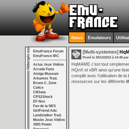
News
Emulateurs
Utilita
EmuFrance Forum
[Multi-systemes]
HqMA
EmuFrance IRC
Posté le
30/12/2015
à
14:48
par
===================
HqMAME c’est tout simplement
Actus Jeux Vidéos
Arcade Fans
HQnX et xBR ainsi qu’une liste
Amiga Museum
compilé avec l’utilisation de la 
Arkames Trad.
ressources sur les différents
t
Bruno C. Zone
Calice
CBSata
CPS2Shock
EF-Nes
Fan de la NES
GirlFriend Adv.
Landstalker Trad.
Musée Jeux Vidéos
SMS Power