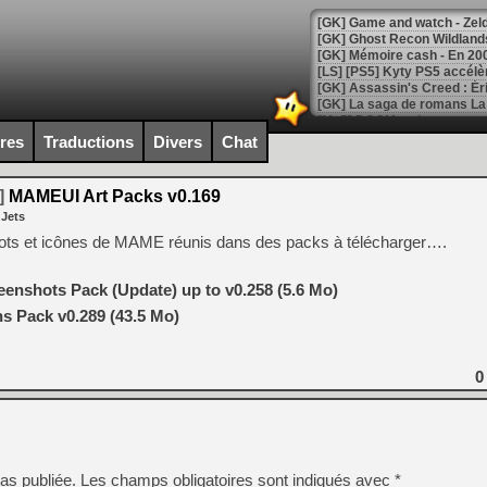
[Mo5] DOOM arrive en cart
[GK] Bethesda fête les 30 
ires
Traductions
Divers
Chat
[GK] Roblox : l'action en B
]
MAMEUI Art Packs v0.169
[GK] Agenda - GeForce NOW
 Jets
[GK] Devolver Digital en a 
hots et icônes de MAME réunis dans des packs à télécharger….
[LS] [PS5] ps5-y2jb-autolo
nshots Pack (Update) up to v0.258 (5.6 Mo)
[GK] Pourquoi Marvel Tokon 
 Pack v0.289 (43.5 Mo)
[GK] Test : Restory : Chill
[GK] GTA 6 : Rockstar Games
[GK] Hot Wheels Infinite Rus
[GK] Mémoire cash - Secret 
0
[GK] Résultats Nintendo : 
[GK] Déjà des dégraissage
[Mo5] Brickboy cherche à r
[GK] Minecraft et ses « Gra
as publiée.
Les champs obligatoires sont indiqués avec
*