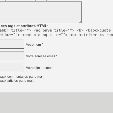
[GK] Beast of Reincarnation
[GK] Ubisoft : fin de parti
[GK] Mémoire cash - Metroid
[GK] Dan Houser (GTA) défe
[GK] Comment EA Sports FC
[GK] Crimson Moon : un Dark
[GK] Isle of Reveries : le j
ces tags et attributs HTML:
[GK] Moonlighter 2 : The En
abbr title=""> <acronym title=""> <b> <blockquote 
[GK] Capcom relance Monste
etime=""> <em> <i> <q cite=""> <s> <strike> <stron
Votre nom *
[Mo5] Deux inédits du Virtu
[GK] Le beat'em up The Walk
Votre adresse email *
[GK] Endless Legend 2 : enf
Votre site internet
eaux commentaires par e-mail.
[LS] [PS5] Premiers signes 
aux articles par e-mail.