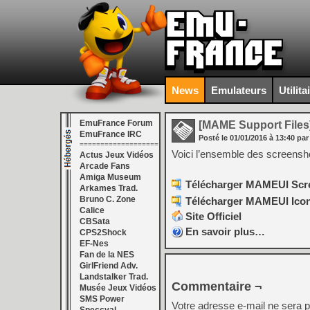
News
Emulateurs
Utilita
EmuFrance Forum
[MAME Support Files
EmuFrance IRC
Posté le
01/01/2016
à
13:40
par
===================
Voici l’ensemble des screens
Actus Jeux Vidéos
Arcade Fans
Amiga Museum
Télécharger MAMEUI Scree
Arkames Trad.
Bruno C. Zone
Télécharger MAMEUI Icons
Calice
Site Officiel
CBSata
En savoir plus…
CPS2Shock
EF-Nes
Fan de la NES
GirlFriend Adv.
Landstalker Trad.
Commentaire ¬
Musée Jeux Vidéos
SMS Power
Votre adresse e-mail ne sera p