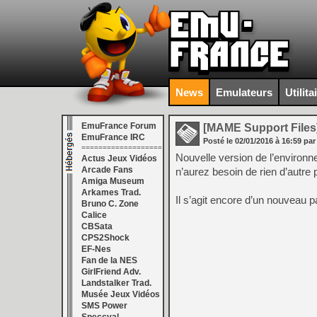
News
Emulateurs
Utilita
EmuFrance Forum
[MAME Support Files
EmuFrance IRC
Posté le
02/01/2016
à
16:59
par
===================
Nouvelle version de l’environ
Actus Jeux Vidéos
Arcade Fans
n’aurez besoin de rien d’autre
Amiga Museum
Arkames Trad.
Il s’agit encore d’un nouveau 
Bruno C. Zone
Calice
CBSata
CPS2Shock
EF-Nes
Fan de la NES
GirlFriend Adv.
Landstalker Trad.
Musée Jeux Vidéos
SMS Power