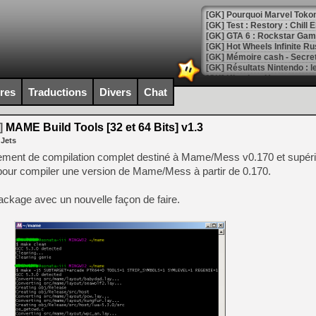
[GK] Pourquoi Marvel Tokon 
[GK] Test : Restory : Chill
[GK] GTA 6 : Rockstar Games
[GK] Hot Wheels Infinite Rus
[GK] Mémoire cash - Secret 
[GK] Résultats Nintendo : 
[GK] Déjà des dégraissage
ires
Traductions
Divers
Chat
[Mo5] Brickboy cherche à r
[GK] Minecraft et ses « Gra
]
MAME Build Tools [32 et 64 Bits] v1.3
 Jets
[GK] Beast of Reincarnation
[GK] Ubisoft : fin de parti
nement de compilation complet destiné à Mame/Mess v0.170 et supéri
[GK] Mémoire cash - Metroid
 pour compiler une version de Mame/Mess à partir de 0.170.
[GK] Dan Houser (GTA) défe
[GK] Comment EA Sports FC
[GK] Crimson Moon : un Dark
package avec un nouvelle façon de faire.
[GK] Isle of Reveries : le j
[GK] Moonlighter 2 : The En
[GK] Capcom relance Monste
[Mo5] Deux inédits du Virtu
[GK] Le beat'em up The Walk
[GK] Endless Legend 2 : enf