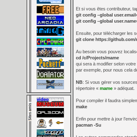
Et si vous êtes contributeur, ta
git config –global user.em
git config –global user.nam
Ensuite, pour télécharger les
git clone https://github.co
Au besoin vous pouvez localis
cd /c/Projects/mame
qui sera à modifier selon votre
par exemple, pour nous cela 
NB
: Si vous gérer vos source
répertoire «
mame
» adéquat.
Pour compiler il faudra simple
make
Enfin pour mettre à jour l’envir
pacman -Su