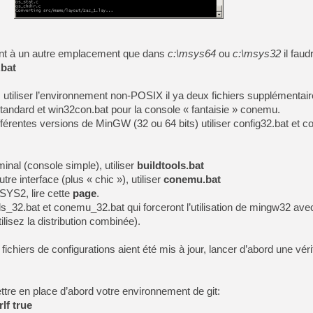
[LS] [PS5] Le WebKit Userl
ment à un autre emplacement que dans
c:\msys64
ou
c:\msys32
il faud
.bat
[GK] Oubliez Crazy Taxi, S
utiliser l’environnement non-POSIX il ya deux fichiers supplémentair
[LS] [Switch] NSZ 5.0.0 es
tandard et win32con.bat pour la console « fantaisie » conemu.
fférentes versions de MinGW (32 ou 64 bits) utiliser config32.bat et co
[GK] No More Room in Hell 2
[GK] Un chatbot Atelier Ryz
[GK] Mémoire cash - Splatte
minal (console simple), utiliser
buildtools.bat
[GK] Nvidia : le prix des 
tre interface (plus « chic »), utiliser
conemu.bat
[GK] Suikoden Star Leap : 
SYS2, lire cette
page
.
[Mo5] La mini borne d’arc
ools_32.bat et conemu_32.bat qui forceront l’utilisation de mingw32 avec
ilisez la distribution combinée).
ichiers de configurations aient été mis à jour, lancer d’abord une vérif
tre en place d’abord votre environnement de git:
lf true