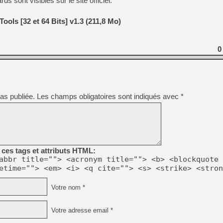
sont visibles sur le site officiel.
ols [32 et 64 Bits] v1.3 (211,8 Mo)
0
as publiée.
Les champs obligatoires sont indiqués avec
*
ces tags et attributs HTML:
abbr title=""> <acronym title=""> <b> <blockquote 
etime=""> <em> <i> <q cite=""> <s> <strike> <stron
Votre nom *
Votre adresse email *