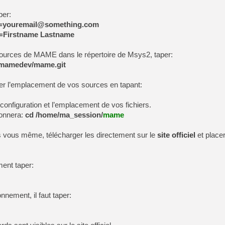
per:
ail=youremail@something.com
e=Firstname Lastname
 sources de MAME dans le répertoire de Msys2, taper:
m/mamedev/mame.git
er l’emplacement de vos sources en tapant:
 configuration et l’emplacement de vos fichiers.
donnera:
cd /home/ma_session/
mame
s vous même, télécharger les directement sur le
site officiel
et placer
ment taper:
onnement, il faut taper: