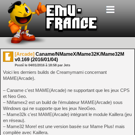
[Arcade]
Caname/NMameX/Mame32K/Mame32M
v0.169 (2016/01/04)
Posté le
04/01/2016
à
18:58
par Jets
Voici les derniers builds de Creamymami concernant
MAME(Arcade).
– Caname c’est MAME(Arcade) ne supportant que les jeux CPS
et Neo Geo.
– NMamex2 est un build de l’émulateur MAME(Arcade) sous
Windows qui ne supporte que les jeux NeoGeo.
– Mame32k c’est MAME(Arcade) intégrant le module Kaillera (jeu
en réseau).
– Mame32 More! est une version basée sur Mame Plus! mais
compilée avec Kaillera.