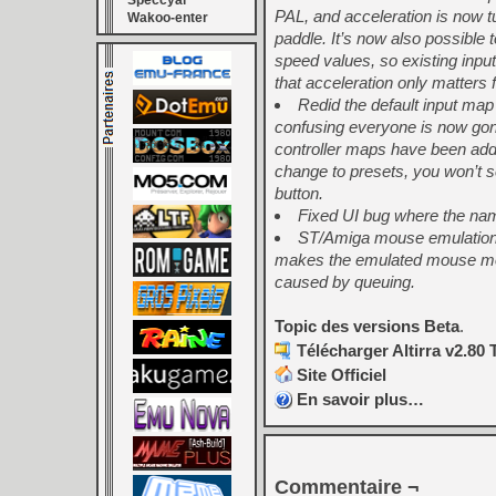
Speccyal
PAL, and acceleration is now tu
Wakoo-enter
paddle. It’s now also possible
speed values, so existing inpu
that acceleration only matters 
Redid the default input ma
confusing everyone is now gon
controller maps have been add
change to presets, you won’t s
button.
Fixed UI bug where the name
ST/Amiga mouse emulation 
makes the emulated mouse mor
caused by queuing.
Topic des versions Beta
.
Télécharger Altirra v2.80 
Site Officiel
En savoir plus…
Commentaire ¬