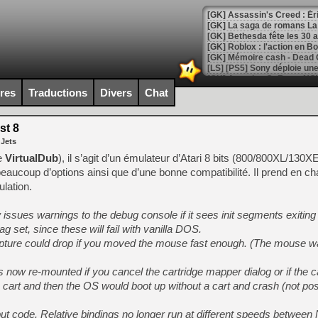
[GK] Bethesda fête les 30 
[GK] Roblox : l'action en B
[GK] Agenda - GeForce NOW
[GK] Devolver Digital en a 
ires
Traductions
Divers
Chat
[LS] [PS5] ps5-y2jb-autolo
st 8
[GK] Pourquoi Marvel Tokon 
 Jets
[GK] Test : Restory : Chill
[GK] GTA 6 : Rockstar Games
de
VirtualDub
), il s’agit d’un émulateur d’Atari 8 bits (800/800XL/130X
[GK] Hot Wheels Infinite Rus
 beaucoup d’options ainsi que d’une bonne compatibilité. Il prend en ch
[GK] Mémoire cash - Secret 
lation.
[GK] Résultats Nintendo : 
[GK] Déjà des dégraissage
 issues warnings to the debug console if it sees init segments exiting 
g set, since these will fail with vanilla DOS.
[GK] Minecraft et ses « Gra
ture could drop if you moved the mouse fast enough. (The mouse wa
[GK] Beast of Reincarnation
[GK] Ubisoft : fin de parti
 now re-mounted if you cancel the cartridge mapper dialog or if the car
[GK] Mémoire cash - Metroid
[GK] Dan Houser (GTA) défe
 cart and then the OS would boot up without a cart and crash (not pos
[GK] Comment EA Sports FC
[GK] Crimson Moon : un Dark
put code. Relative bindings no longer run at different speeds betwee
[GK] Isle of Reveries : le j