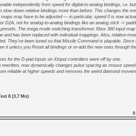
[GK] Moonlighter 2 : The En
nable independently from speed for digital-to-analog bindings, i.e. butt
[GK] Capcom relance Monste
 to slow down relative bindings more than before. This changes the me
t maps may have to be adjusted — in particular, speed 0 is now actual
for D2A, not for analog-to-analog bindings like an analog stick -> padd
p presets. The mega mode switching transformer Xbox 360 input map
[GK] Le beat'em up The Walk
e and has been replaced with individual mappings. Also, relative-mo
[GK] Endless Legend 2 : enf
ed. They’ve been tuned so that Missile Command is playable. Since t
ee it unless you Reset all bindings or re-add the new ones through th
[LS] [PS5] Le WebKit Userl
s for the D-pad inputs on XInput controllers were off by one.
rewritten, now dynamically changes pulse spacing as mouse speed 
e reliable at higher speeds and removes the weird diamond moveme
[GK] Oubliez Crazy Taxi, S
[LS] [Switch] NSZ 5.0.0 es
Test 8 (3,7 Mo)
0