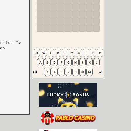
cite="">
g>