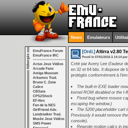
News
Emulateurs
Utilita
EmuFrance Forum
[Ordi.]
Altirra v2.80 Te
EmuFrance IRC
Posté le
07/01/2016
à
14:14
par
===================
Créé par Avery Lee (l’auteur 
Actus Jeux Vidéos
Arcade Fans
en 32 et 64 bits. Il dispose de
Amiga Museum
protégés conformément à l’ému
Arkames Trad.
Bruno C. Zone
The built-in EXE loader now
Calice
CBSata
kernel ROM disabled or the I-fla
CPS2Shock
Fixed bug where mouse cap
EF-Nes
escaping the window.)
Fan de la NES
The 5200 placeholder cart is
GirlFriend Adv.
Landstalker Trad.
Previously it would remove the
Musée Jeux Vidéos
console).
SMS Power
Rewrote motion calcs in in