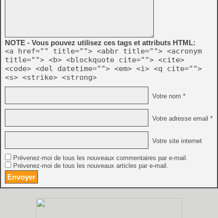
NOTE - Vous pouvez utilisez ces tags et attributs HTML:
<a href="" title=""> <abbr title=""> <acronym
title=""> <b> <blockquote cite=""> <cite>
<code> <del datetime=""> <em> <i> <q cite="">
<s> <strike> <strong>
Votre nom *
Votre adresse email *
Votre site internet
Prévenez-moi de tous les nouveaux commentaires par e-mail.
Prévenez-moi de tous les nouveaux articles par e-mail.