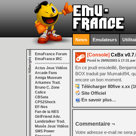
News
Emulateurs
Utilita
EmuFrance Forum
[Console]
CxBx v0.7.0
EmuFrance IRC
Posté le
29/05/2003
à
17:31
par
===================
En ce jeudi ensoleillé, Benjam
Actus Jeux Vidéos
Arcade Fans
BOX traduit par Mumakil94, qui
Amiga Museum
encore un bon moment.
Arkames Trad.
Télécharger 80five x.xx (
Bruno C. Zone
Calice
Site Officiel
CBSata
En savoir plus…
CPS2Shock
EF-Nes
Fan de la NES
GirlFriend Adv.
Landstalker Trad.
Commentaire ¬
Musée Jeux Vidéos
SMS Power
Votre adresse e-mail ne sera p