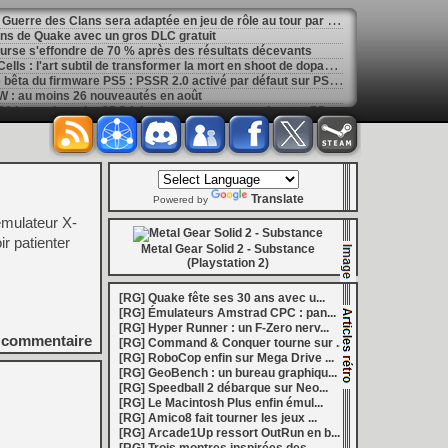
[
GK] La saga de romans La Guerre des Clans sera adaptée en jeu de rôle au tour par tour
ans de Quake avec un gros DLC gratuit
ourse s'effondre de 70 % après des résultats décevants
[
GK] Mémoire cash - Dead Cells : l'art subtil de transformer la mort en shoot de dopamine
[
LS] [PS5] Sony déploie une bêta du firmware PS5 : PSSR 2.0 activé par défaut sur PS5 Pro
 : au moins 26 nouveautés en août
[
LS] [3DS] 3DShell-next v1.00 le gestionnaire 3DS fait peau neuve avec un lecteur PDF et un moteur entièrement revu
marre de la Bourse
[
LS] [PS5] fan_target v0.1 un payload PS5 qui permet de personnaliser la température cible du ventilateur
ader passe en v0.9.1 avec le support de YouTube 01.009.253
[
GK] Preview : Onimusha : Way of the Sword s'égare-t-il dans son pseudo monde ouvert ?
: Fighting Souls n'aura pas de test aujourd'hui
Translate
 Electronics Repairs porte bien son nom
Powered by
 vous invite à regarder Netflix le 27 août à 21h
émulateur X-
h : la gestion de bolides en plastique, c'est un métier
r patienter
of Mana, le jeu qui a ensorcelé une génération
Metal Gear Solid 2 - Substance
les ventes de Switch 2 dépassent déjà celles de la GameCube
(Playstation 2)
[
GK] Kingdom Hearts : accusé d'utiliser l'IA générative sur son visuel de promo, Square Enix invoque « l'erreur humaine »
s autour de Halo : Campaign Evolved
[RG] Quake fête ses 30 ans avec u...
[
GK] Inspiré par System Shock 2 et Doom 3, le FPS DERELIKT veut vous foutre la trouille à la fin 2026
[RG] Émulateurs Amstrad CPC : pan...
phismes Éclatants » arriveront sur Switch 2 en octobre
[RG] Hyper Runner : un F-Zero nerv...
[
LS] [XB360] Xbox360BadUpdate v1.3 l'exploit Xbox 360 gagne en fiabilité et ajoute un mode de récupération
commentaire
[RG] Command & Conquer tourne sur ...
 : après un accueil mitigé, Game Freak va revoir sa copie
[RG] RoboCop enfin sur Mega Drive ...
e pour Champions Tactics, le jeu NFT ferme ses portes
[RG] GeoBench : un bureau graphiqu...
 : l'hymne ultime à la solitude a déjà quarante ans
[RG] Speedball 2 débarque sur Neo...
nd le maintien des jeux physiques pour les joueurs
[RG] Le Macintosh Plus enfin émul...
 27 veut apporter du sang neuf avec le mode The Grounds
[RG] Amico8 fait tourner les jeux ...
siders médiéval à petit prix pour la rentrée
[RG] Arcade1Up ressort OutRun en b...
eu inspiré des Zelda de la Game Boy arrivera à la rentrée 2026