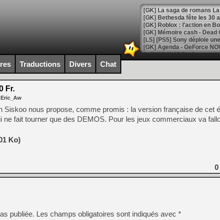
[GK] Bethesda fête les 30 
[GK] Roblox : l'action en B
[GK] Agenda - GeForce NOW
[GK] Devolver Digital en a 
ires
Traductions
Divers
Chat
[LS] [PS5] ps5-y2jb-autolo
 Fr.
[GK] Pourquoi Marvel Tokon 
 Eric_Aw
[GK] Test : Restory : Chill
[GK] GTA 6 : Rockstar Games
in Siskoo nous propose, comme promis : la version française de cet 
[GK] Hot Wheels Infinite Rus
 ne fait tourner que des DEMOS. Pour les jeux commerciaux va falloi
[GK] Mémoire cash - Secret 
[GK] Résultats Nintendo : 
101 Ko)
[GK] Déjà des dégraissage
[GK] Minecraft et ses « Gra
0
[GK] Beast of Reincarnation
[GK] Ubisoft : fin de parti
[GK] Mémoire cash - Metroid
[GK] Dan Houser (GTA) défe
[GK] Comment EA Sports FC
[GK] Crimson Moon : un Dark
as publiée.
Les champs obligatoires sont indiqués avec
*
[GK] Isle of Reveries : le j