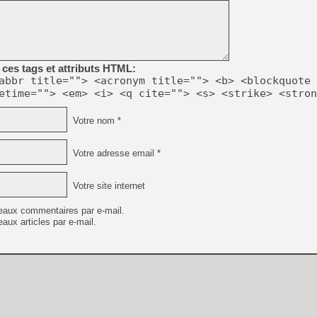
[GK] Moonlighter 2 : The En
[GK] Capcom relance Monste
ces tags et attributs HTML:
[GK] Le beat'em up The Walk
abbr title=""> <acronym title=""> <b> <blockquote 
[GK] Endless Legend 2 : enf
etime=""> <em> <i> <q cite=""> <s> <strike> <stron
Votre nom *
[LS] [PS5] Le WebKit Userl
Votre adresse email *
[GK] Oubliez Crazy Taxi, S
Votre site internet
[LS] [Switch] NSZ 5.0.0 es
eaux commentaires par e-mail.
aux articles par e-mail.