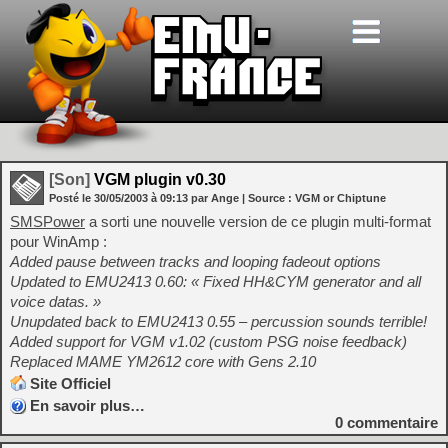
[Son]
VGM plugin v0.30
Posté le
30/05/2003
à
09:13
par Ange
| Source :
VGM or Chiptune
SMSPower
a sorti une nouvelle version de ce plugin multi-format
pour WinAmp :
Added pause between tracks and looping fadeout options
Updated to EMU2413 0.60: « Fixed HH&CYM generator and all
voice datas. »
Unupdated back to EMU2413 0.55 – percussion sounds terrible!
Added support for VGM v1.02 (custom PSG noise feedback)
Replaced MAME YM2612 core with Gens 2.10
Site Officiel
En savoir plus…
0
commentaire