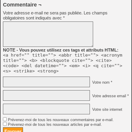
Commentaire ¬
Votre adresse e-mail ne sera pas publiée.
Les champs
obligatoires sont indiqués avec
*
NOTE - Vous pouvez utilisez ces tags et attributs HTML:
<a href="" title=""> <abbr title=""> <acronym
title=""> <b> <blockquote cite=""> <cite>
<code> <del datetime=""> <em> <i> <q cite="">
<s> <strike> <strong>
Votre nom *
Votre adresse email *
Votre site internet
Prévenez-moi de tous les nouveaux commentaires par e-mail.
Prévenez-moi de tous les nouveaux articles par e-mail.