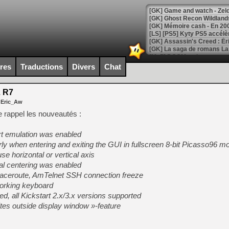
[Mo5] DOOM arrive en cart
[GK] Bethesda fête les 30 
ires
Traductions
Divers
Chat
[GK] Roblox : l'action en B
 R7
[GK] Agenda - GeForce NOW
 Eric_Aw
[GK] Devolver Digital en a 
 rappel les nouveautés :
[LS] [PS5] ps5-y2jb-autolo
port emulation was enabled
[GK] Pourquoi Marvel Tokon 
rly when entering and exiting the GUI in fullscreen 8-bit Picasso96 m
[GK] Test : Restory : Chill
e horizontal or vertical axis
[GK] GTA 6 : Rockstar Games
al centering was enabled
[GK] Hot Wheels Infinite Rus
[GK] Mémoire cash - Secret 
traceroute, AmTelnet SSH connection freeze
[GK] Résultats Nintendo : 
working keyboard
d, all Kickstart 2.x/3.x versions supported
[GK] Déjà des dégraissage
ites outside display window »-feature
[Mo5] Brickboy cherche à r
[GK] Minecraft et ses « Gra