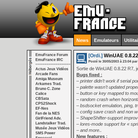
News
Emulateurs
Utilita
EmuFrance Forum
[Ordi.]
WinUAE 0.8.22
EmuFrance IRC
Posté le
30/05/2003
à
23:04
par
===================
Sortie de WinUAE 0.8.22 R7, je
Actus Jeux Vidéos
Arcade Fans
Bugs fixed :
Amiga Museum
– printer didn’t work if serial 
Arkames Trad.
– palette wasn’t updated prope
Bruno C. Zone
– button or key mapped to mous
Calice
CBSata
– random crash when horizont
CPS2Shock
– bsdsocket emulation, ping, 
EF-Nes
– config save crash and non 
Fan de la NES
– ShapeShifter-support improve
GirlFriend Adv.
Landstalker Trad.
– lores-mode support for « spr
Musée Jeux Vidéos
– and more..
SMS Power
New features :