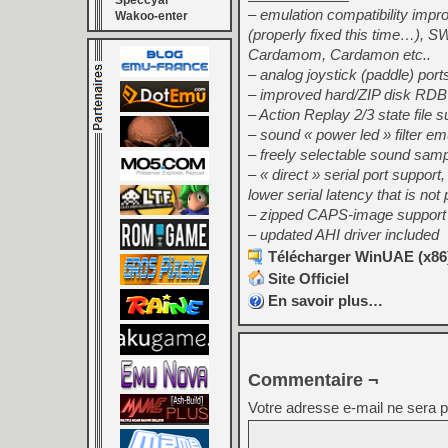
Speccyal
– emulation compatibility impr
Wakoo-enter
(properly fixed this time…), S
Cardamom, Cardamon etc..
– analog joystick (paddle) por
– improved hard/ZIP disk RDB 
– Action Replay 2/3 state file s
– sound « power led » filter em
– freely selectable sound samp
– « direct » serial port support
lower serial latency that is no
– zipped CAPS-image support
– updated AHI driver included
Télécharger WinUAE (x86) 
Site Officiel
En savoir plus…
Commentaire ¬
Votre adresse e-mail ne sera p