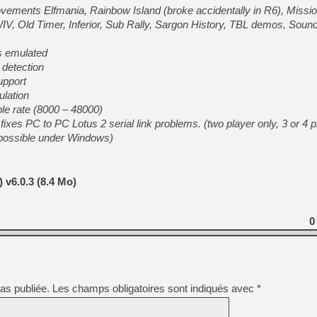
[GK] Beast of Reincarnation
ovements Elfmania, Rainbow Island (broke accidentally in R6), Missio
[GK] Ubisoft : fin de parti
WIV, Old Timer, Inferior, Sub Rally, Sargon History, TBL demos, Sound 
[GK] Mémoire cash - Metroid
[GK] Dan Houser (GTA) défe
[GK] Comment EA Sports FC
ts emulated
[GK] Crimson Moon : un Dark
detection
[GK] Isle of Reveries : le j
upport
[GK] Moonlighter 2 : The En
[GK] Capcom relance Monste
ulation
le rate (8000 – 48000)
, fixes PC to PC Lotus 2 serial link problems. (two player only, 3 or 4 
t possible under Windows)
[Mo5] Deux inédits du Virtu
[GK] Le beat'em up The Walk
[GK] Endless Legend 2 : enf
v6.0.3 (8.4 Mo)
[LS] [PS5] Premiers signes 
0
as publiée.
Les champs obligatoires sont indiqués avec
*