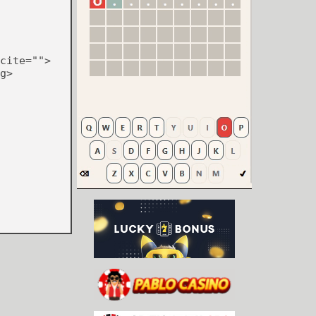
cite="">
g>