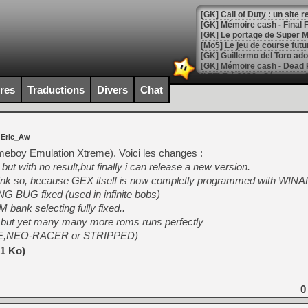
[GK] Le portage de Super M
[Mo5] Le jeu de course fut
[GK] Guillermo del Toro ado
[LTF] Eté 2026 - Séquence 
ires
Traductions
Divers
Chat
[GK] Mistfall Hunter : déjà 
[GK] Wo Long 2 évolue avec
[GK] Crossfire : un TPS à 100
[LS] [PS5] Premiers signes 
 Eric_Aw
eboy Emulation Xtreme). Voici les changes :
ut with no result,but finally i can release a new version.
ink so, because GEX itself is now completly programmed with WINA
UG fixed (used in infinite bobs)
[Mo5] DOOM arrive en cart
ank selecting fully fixed..
[GK] Bethesda fête les 30 
gs… but yet many many more roms runs perfectly
[GK] Roblox : l'action en B
E,NEO-RACER or STRIPPED)
21 Ko)
[GK] Agenda - GeForce NOW
[GK] Devolver Digital en a 
0
[LS] [PS5] ps5-y2jb-autolo