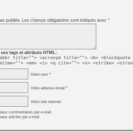
[GK] Pourquoi Marvel Tokon 
[GK] Test : Restory : Chill
[GK] GTA 6 : Rockstar Games
[GK] Hot Wheels Infinite Rus
as publiée.
Les champs obligatoires sont indiqués avec
*
[GK] Mémoire cash - Secret 
[GK] Résultats Nintendo : 
[GK] Déjà des dégraissage
[Mo5] Brickboy cherche à r
[GK] Minecraft et ses « Gra
ces tags et attributs HTML:
[GK] Beast of Reincarnation
abbr title=""> <acronym title=""> <b> <blockquote 
[GK] Ubisoft : fin de parti
etime=""> <em> <i> <q cite=""> <s> <strike> <stron
[GK] Mémoire cash - Metroid
[GK] Dan Houser (GTA) défe
[GK] Comment EA Sports FC
Votre nom *
[GK] Crimson Moon : un Dark
[GK] Isle of Reveries : le j
[GK] Moonlighter 2 : The En
Votre adresse email *
Votre site internet
eaux commentaires par e-mail.
aux articles par e-mail.