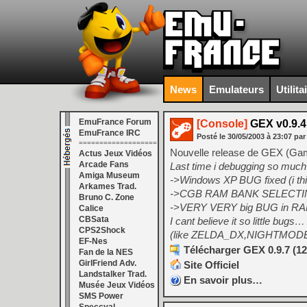
News
Emulateurs
Utilita
EmuFrance Forum
[Console]
GEX v0.9.4
EmuFrance IRC
Posté le
30/05/2003
à
23:07
par
===================
Nouvelle release de GEX (Gam
Actus Jeux Vidéos
Arcade Fans
Last time i debugging so much b
Amiga Museum
->Windows XP BUG fixed (i th
Arkames Trad.
->CGB RAM BANK SELECTING B
Bruno C. Zone
->VERY VERY big BUG in RAM b
Calice
CBSata
I cant believe it so little bu
CPS2Shock
(like ZELDA_DX,NIGHTMOD
EF-Nes
Télécharger GEX 0.9.7 (1
Fan de la NES
GirlFriend Adv.
Site Officiel
Landstalker Trad.
En savoir plus…
Musée Jeux Vidéos
SMS Power