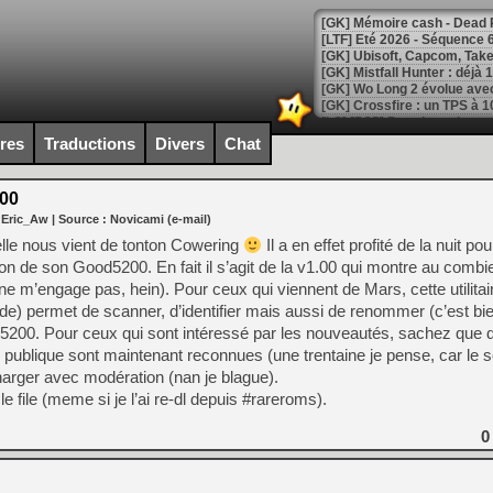
[LTF] Eté 2026 - Séquence 
[GK] Mistfall Hunter : déjà 
[GK] Wo Long 2 évolue avec
[GK] Crossfire : un TPS à 100
[LS] [PS5] Premiers signes 
ires
Traductions
Divers
Chat
00
 Eric_Aw
| Source :
Novicami (e-mail)
[Mo5] DOOM arrive en cart
elle nous vient de tonton Cowering
Il a en effet profité de la nuit po
[GK] Bethesda fête les 30 
on de son Good5200. En fait il s’agit de la v1.00 qui montre au combi
[GK] Roblox : l'action en B
 m’engage pas, hein). Pour ceux qui viennent de Mars, cette utilitaire
) permet de scanner, d’identifier mais aussi de renommer (c’est bie
[GK] Agenda - GeForce NOW
 5200. Pour ceux qui sont intéressé par les nouveautés, sachez que 
blique sont maintenant reconnues (une trentaine je pense, car le so
[GK] Devolver Digital en a 
arger avec modération (nan je blague).
[LS] [PS5] ps5-y2jb-autolo
le file (meme si je l’ai re-dl depuis #rareroms).
[GK] Pourquoi Marvel Tokon 
0
[GK] Test : Restory : Chill
[GK] GTA 6 : Rockstar Games
[GK] Hot Wheels Infinite Rus
[GK] Mémoire cash - Secret 