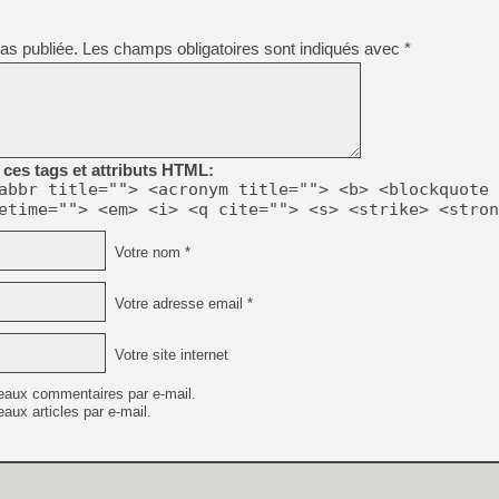
[GK] Résultats Nintendo : 
[GK] Déjà des dégraissage
as publiée.
Les champs obligatoires sont indiqués avec
*
[Mo5] Brickboy cherche à r
[GK] Minecraft et ses « Gra
[GK] Beast of Reincarnation
[GK] Ubisoft : fin de parti
[GK] Mémoire cash - Metroid
ces tags et attributs HTML:
[GK] Dan Houser (GTA) défe
abbr title=""> <acronym title=""> <b> <blockquote 
[GK] Comment EA Sports FC
etime=""> <em> <i> <q cite=""> <s> <strike> <stron
[GK] Crimson Moon : un Dark
[GK] Isle of Reveries : le j
[GK] Moonlighter 2 : The En
Votre nom *
[GK] Capcom relance Monste
Votre adresse email *
[GK] Guillermo del Toro ado
Votre site internet
eaux commentaires par e-mail.
aux articles par e-mail.