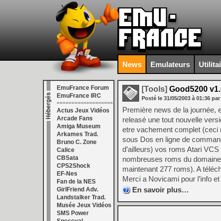
News
Emulateurs
Utilita
EmuFrance Forum
[Tools]
Good5200 v1.
EmuFrance IRC
Posté le
31/05/2003
à
01:36
par
===================
Première news de la journée, 
Actus Jeux Vidéos
Arcade Fans
releasé une tout nouvelle versi
Amiga Museum
etre vachement complet (ceci ne
Arkames Trad.
sous Dos en ligne de commande
Bruno C. Zone
d’ailleurs) vos roms Atari VCS
Calice
CBSata
nombreuses roms du domaine pu
CPS2Shock
maintenant 277 roms). A téléch
EF-Nes
Merci a Novicami pour l’info et 
Fan de la NES
En savoir plus…
GirlFriend Adv.
Landstalker Trad.
Musée Jeux Vidéos
SMS Power