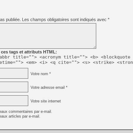
[LS] [PS5] Le WebKit Userl
as publiée.
Les champs obligatoires sont indiqués avec
*
[GK] Oubliez Crazy Taxi, S
[LS] [Switch] NSZ 5.0.0 es
ces tags et attributs HTML:
[GK] No More Room in Hell 2
abbr title=""> <acronym title=""> <b> <blockquote 
[GK] Un chatbot Atelier Ryz
etime=""> <em> <i> <q cite=""> <s> <strike> <stron
[GK] Mémoire cash - Splatte
[GK] Nvidia : le prix des 
Votre nom *
[GK] Suikoden Star Leap : 
[Mo5] La mini borne d’arc
Votre adresse email *
Votre site internet
eaux commentaires par e-mail.
aux articles par e-mail.