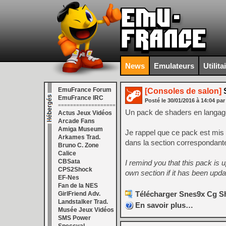
News
Emulateurs
Utilita
EmuFrance Forum
[Consoles de salon]
S
EmuFrance IRC
Posté le
30/01/2016
à
14:04
par
===================
Un pack de shaders en langag
Actus Jeux Vidéos
Arcade Fans
Amiga Museum
Je rappel que ce pack est mis à
Arkames Trad.
dans la section correspondante 
Bruno C. Zone
Calice
CBSata
I remind you that this pack is u
CPS2Shock
own section if it has been upd
EF-Nes
Fan de la NES
Télécharger Snes9x Cg Sh
GirlFriend Adv.
Landstalker Trad.
En savoir plus…
Musée Jeux Vidéos
SMS Power