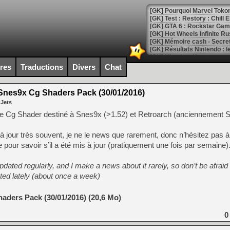
[GK] Pourquoi Marvel Tokon 
[GK] Test : Restory : Chill
[GK] GTA 6 : Rockstar Games
[GK] Hot Wheels Infinite Rus
[GK] Mémoire cash - Secret 
[GK] Résultats Nintendo : 
[GK] Déjà des dégraissage
ires
Traductions
Divers
Chat
[Mo5] Brickboy cherche à r
[GK] Minecraft et ses « Gra
nes9x Cg Shaders Pack (30/01/2016)
 Jets
[GK] Beast of Reincarnation
[GK] Ubisoft : fin de parti
e Cg Shader destiné à Snes9x (>1.52) et Retroarch (anciennement
[GK] Mémoire cash - Metroid
[GK] Dan Houser (GTA) défe
 jour très souvent, je ne le news que rarement, donc n’hésitez pas à 
[GK] Comment EA Sports FC
[GK] Crimson Moon : un Dark
pour savoir s’il a été mis à jour (pratiquement une fois par semaine)
[GK] Isle of Reveries : le j
[GK] Moonlighter 2 : The En
pdated regularly, and I make a news about it rarely, so don’t be afraid 
[GK] Capcom relance Monste
ated lately (about once a week)
aders Pack (30/01/2016) (20,6 Mo)
[Mo5] Deux inédits du Virtu
[GK] Le beat'em up The Walk
0
[GK] Endless Legend 2 : enf