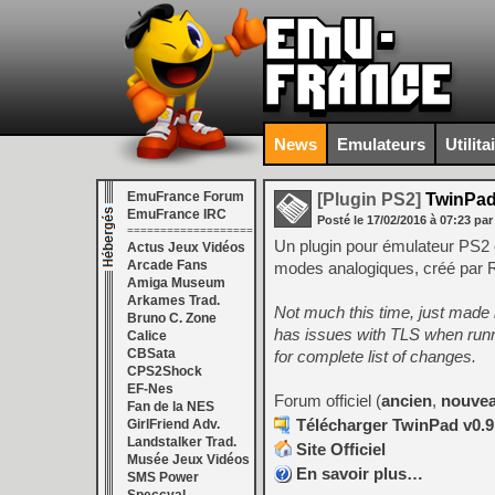
News
Emulateurs
Utilita
EmuFrance Forum
[Plugin PS2]
TwinPad
EmuFrance IRC
Posté le
17/02/2016
à
07:23
par
===================
Un plugin pour émulateur PS2 e
Actus Jeux Vidéos
Arcade Fans
modes analogiques, créé par 
Amiga Museum
Arkames Trad.
Not much this time, just made
Bruno C. Zone
has issues with TLS when runn
Calice
CBSata
for complete list of changes.
CPS2Shock
EF-Nes
Forum officiel (
ancien
,
nouve
Fan de la NES
Télécharger TwinPad v0.9
GirlFriend Adv.
Landstalker Trad.
Site Officiel
Musée Jeux Vidéos
En savoir plus…
SMS Power