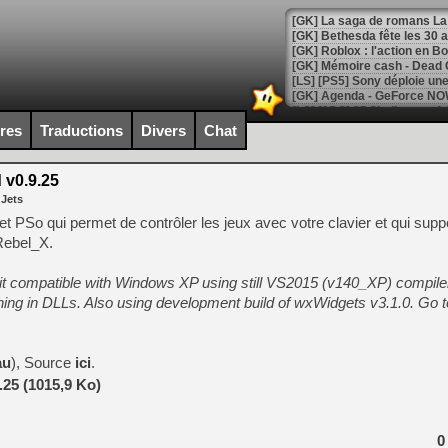
[GK] Bethesda fête les 30 
[GK] Roblox : l'action en B
[GK] Agenda - GeForce NOW
[GK] Devolver Digital en a 
ires
Traductions
Divers
Chat
[LS] [PS5] ps5-y2jb-autolo
 v0.9.25
[GK] Pourquoi Marvel Tokon 
 Jets
[GK] Test : Restory : Chill
[GK] GTA 6 : Rockstar Games
t PSo qui permet de contrôler les jeux avec votre clavier et qui supp
[GK] Hot Wheels Infinite Rus
Rebel_X.
[GK] Mémoire cash - Secret 
[GK] Résultats Nintendo : 
 it compatible with Windows XP using still VS2015 (v140_XP) compil
[GK] Déjà des dégraissage
ing in DLLs. Also using development build of wxWidgets v3.1.0. Go t
[GK] Minecraft et ses « Gra
[GK] Beast of Reincarnation
au
), Source
ici
.
[GK] Ubisoft : fin de parti
[GK] Mémoire cash - Metroid
.25 (1015,9 Ko)
[GK] Dan Houser (GTA) défe
[GK] Comment EA Sports FC
[GK] Crimson Moon : un Dark
0
[GK] Isle of Reveries : le j