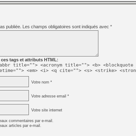
[GK] Moonlighter 2 : The En
[GK] Capcom relance Monste
as publiée.
Les champs obligatoires sont indiqués avec
*
[GK] Le beat'em up The Walk
[GK] Endless Legend 2 : enf
[LS] [PS5] Le WebKit Userl
ces tags et attributs HTML:
abbr title=""> <acronym title=""> <b> <blockquote 
etime=""> <em> <i> <q cite=""> <s> <strike> <stron
[GK] Oubliez Crazy Taxi, S
Votre nom *
[LS] [Switch] NSZ 5.0.0 es
Votre adresse email *
Votre site internet
eaux commentaires par e-mail.
aux articles par e-mail.