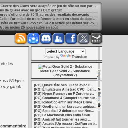
[
GK] La saga de romans La Guerre des Clans sera adaptée en jeu de rôle au tour par tour
ans de Quake avec un gros DLC gratuit
ourse s'effondre de 70 % après des résultats décevants
[
GK] Mémoire cash - Dead Cells : l'art subtil de transformer la mort en shoot de dopamine
[
LS] [PS5] Sony déploie une bêta du firmware PS5 : PSSR 2.0 activé par défaut sur PS5 Pro
 : au moins 26 nouveautés en août
[
LS] [3DS] 3DShell-next v1.00 le gestionnaire 3DS fait peau neuve avec un lecteur PDF et un moteur entièrement revu
marre de la Bourse
[
LS] [PS5] fan_target v0.1 un payload PS5 qui permet de personnaliser la température cible du ventilateur
ader passe en v0.9.1 avec le support de YouTube 01.009.253
[
GK] Preview : Onimusha : Way of the Sword s'égare-t-il dans son pseudo monde ouvert ?
: Fighting Souls n'aura pas de test aujourd'hui
Translate
 Electronics Repairs porte bien son nom
Powered by
 vous invite à regarder Netflix le 27 août à 21h
orte les
h : la gestion de bolides en plastique, c'est un métier
of Mana, le jeu qui a ensorcelé une génération
Metal Gear Solid 2 - Substance
les ventes de Switch 2 dépassent déjà celles de la GameCube
(Playstation 2)
[
GK] Kingdom Hearts : accusé d'utiliser l'IA générative sur son visuel de promo, Square Enix invoque « l'erreur humaine »
er. wxWidgets
s autour de Halo : Campaign Evolved
[RG] Quake fête ses 30 ans avec u...
o my github
[
GK] Inspiré par System Shock 2 et Doom 3, le FPS DERELIKT veut vous foutre la trouille à la fin 2026
[RG] Émulateurs Amstrad CPC : pan...
phismes Éclatants » arriveront sur Switch 2 en octobre
[RG] Hyper Runner : un F-Zero nerv...
[
LS] [XB360] Xbox360BadUpdate v1.3 l'exploit Xbox 360 gagne en fiabilité et ajoute un mode de récupération
[RG] Command & Conquer tourne sur ...
 : après un accueil mitigé, Game Freak va revoir sa copie
[RG] RoboCop enfin sur Mega Drive ...
e pour Champions Tactics, le jeu NFT ferme ses portes
[RG] GeoBench : un bureau graphiqu...
 : l'hymne ultime à la solitude a déjà quarante ans
[RG] Speedball 2 débarque sur Neo...
nd le maintien des jeux physiques pour les joueurs
[RG] Le Macintosh Plus enfin émul...
 27 veut apporter du sang neuf avec le mode The Grounds
[RG] Amico8 fait tourner les jeux ...
siders médiéval à petit prix pour la rentrée
[RG] Arcade1Up ressort OutRun en b...
commentaire
eu inspiré des Zelda de la Game Boy arrivera à la rentrée 2026