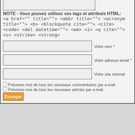
NOTE - Vous pouvez utilisez ces tags et attributs HTML:
<a href="" title=""> <abbr title=""> <acronym
title=""> <b> <blockquote cite=""> <cite>
<code> <del datetime=""> <em> <i> <q cite="">
<s> <strike> <strong>
Votre nom *
Votre adresse email *
Votre site internet
Prévenez-moi de tous les nouveaux commentaires par e-mail.
Prévenez-moi de tous les nouveaux articles par e-mail.