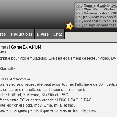
[Mo5] DOOM arrive en cart
[GK] Bethesda fête les 30 
ires
Traductions
Divers
Chat
[GK] Roblox : l'action en B
temes]
GameEx v14.44
[GK] Agenda - GeForce NOW
 Jets
[GK] Devolver Digital en a 
hique pour vos émulateurs. Elle sert également de lecteur vidéo, D
[LS] [PS5] ps5-y2jb-autolo
e GameEx :
[GK] Pourquoi Marvel Tokon 
[GK] Test : Restory : Chill
D/VFD, ArcadeVGA.
[GK] GTA 6 : Rockstar Games
r les écrans larges, elle peut aussi tourner l’affichage de 90° (vertica
[GK] Hot Wheels Infinite Rus
[GK] Mémoire cash - Secret 
ce, ou par une manette ou par la souris uniquement.
[GK] Résultats Nintendo : 
ade : HotRod, X-Arcade, SlikStik et IPAC.
rfaces entre PC et cartes arcade : U360, I-PAC, J-PAC.
[GK] Déjà des dégraissage
rte les fichiers ogg, mp3, wma, m4a, et flac.
[Mo5] Brickboy cherche à r
ues et changées pendant que vous êtes en train de jouer.
[GK] Minecraft et ses « Gra