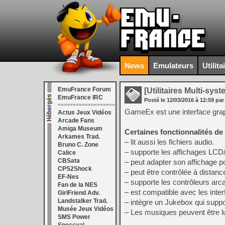
News
Emulateurs
Utilita
EmuFrance Forum
[Utilitaires Multi-sys
EmuFrance IRC
Posté le
12/03/2016
à
12:59
par
===================
GameEx est une interface grap
Actus Jeux Vidéos
Arcade Fans
Amiga Museum
Certaines fonctionnalités d
Arkames Trad.
– lit aussi les fichiers audio.
Bruno C. Zone
– supporte les affichages LC
Calice
CBSata
– peut adapter son affichage pou
CPS2Shock
– peut être contrôlée à distan
EF-Nes
– supporte les contrôleurs arc
Fan de la NES
– est compatible avec les inte
GirlFriend Adv.
Landstalker Trad.
– intègre un Jukebox qui suppo
Musée Jeux Vidéos
– Les musiques peuvent être l
SMS Power