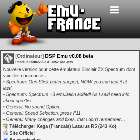
[Ordinateur]
DSP Emu v0.08 beta
Posté le
06/06/2003
à
14:52
par Jets
Nouvelle version pour cette émulateur Sinclair ZX Spectrum dont
voici les nouveautés:
• Spectrum: Gun Stick better support, NOW you can test it at
last!.
• Spectrum: Spectrum +3 emulation added! As I said need info
about upd765.
• General: No sound Option.
• General: Speed Selection, press F11.
• General: Many changes and fixes, that I don’t remember…
Télécharger Kega (Francais) Lazarus R5 (243 Ko)
Site Officiel
En savoir plus…