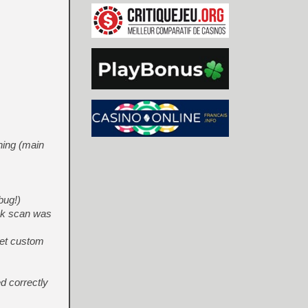
ning (main
bug!)
ck scan was
set custom
d correctly