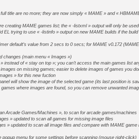
ll title are no more; they are now simply « MAME » and « HBMA
e creating MAME games list; the « -listxml » output will only be us
id EL trying to use « -listinfo » output on new MAME builds if the bui
imer default’s value from 2 secs to 0 secs; for MAME v0.172 (MAME 
d changes (main menu « Images »)
 instead of « stay on top »; you can’t access the main games list 
e images on missing games; easier to delete images of games you do
ages » for this new fuction
anel will show the image of the selected game (its last position is sa
ME games where images are found, so you can remove unwanted image
can Arcade Games/Machines », to scan for arcade games/machines
ges » updated to scan all games for missing image files
ages » updated to scan all image files and compare with MAME game
popup menu for some settings before scanning (mouse right-click)