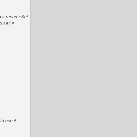
in « renameSet
ss.ini »
to use it