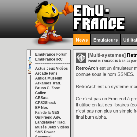
News
Emulateurs
Utilita
EmuFrance Forum
[Multi-systemes]
Retr
EmuFrance IRC
Posté le
17/03/2016
à
18:24
par
===================
RetroArch
est un émulateur m
Actus Jeux Vidéos
Arcade Fans
connue sous le nom SSNES.
Amiga Museum
Arkames Trad.
RetroArch est un système modul
Bruno C. Zone
Calice
CBSata
Ce n’est pas un Frontend à pro
CPS2Shock
Il utilise en fait des libraires 
EF-Nes
n’est pas non plus un simple f
Fan de la NES
final burn alpha.
GirlFriend Adv.
Landstalker Trad.
Musée Jeux Vidéos
SMS Power