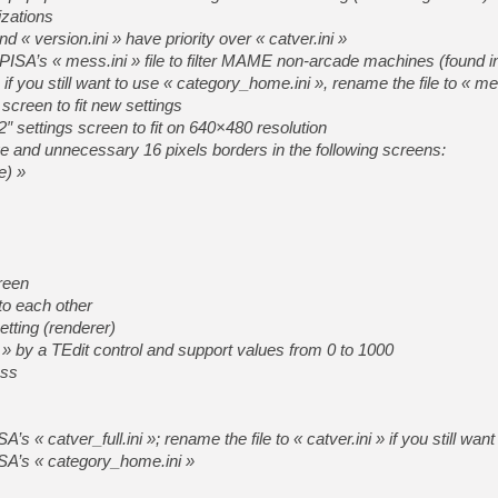
zations
d « version.ini » have priority over « catver.ini »
ISA’s « mess.ini » file to filter MAME non-arcade machines (found 
 if you still want to use « category_home.ini », rename the file to « me
creen to fit new settings
 settings screen to fit on 640×480 resolution
e and unnecessary 16 pixels borders in the following screens:
e) »
reen
to each other
tting (renderer)
» by a TEdit control and support values from 0 to 1000
ess
 « catver_full.ini »; rename the file to « catver.ini » if you still want 
SA’s « category_home.ini »