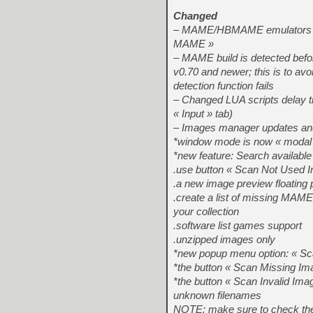
Changed
– MAME/HBMAME emulators fu
MAME »
– MAME build is detected befor
v0.70 and newer; this is to avo
detection function fails
– Changed LUA scripts delay t
« Input » tab)
– Images manager updates an
*window mode is now « modal »
*new feature: Search availabl
.use button « Scan Not Used Im
.a new image preview floating p
.create a list of missing MA
your collection
.software list games support
.unzipped images only
*new popup menu option: « S
*the button « Scan Missing Ima
*the button « Scan Invalid Im
unknown filenames
NOTE: make sure to check the 