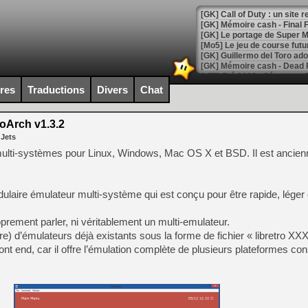
[GK] Le portage de Super M
[Mo5] Le jeu de course fut
[GK] Guillermo del Toro ado
[LTF] Eté 2026 - Séquence 
ires
Traductions
Divers
Chat
[GK] Mistfall Hunter : déjà 
[GK] Wo Long 2 évolue avec
[GK] Crossfire : un TPS à 100
oArch v1.3.2
[LS] [PS5] Premiers signes 
 Jets
ulti-systèmes pour Linux, Windows, Mac OS X et BSD. Il est ancie
aire émulateur multi-système qui est conçu pour être rapide, léger e
[Mo5] DOOM arrive en cart
[GK] Bethesda fête les 30 
prement parler, ni véritablement un multi-emulateur.
[GK] Roblox : l'action en B
(core) d’émulateurs déjà existants sous la forme de fichier « libretro XXX
ront end, car il offre l’émulation complète de plusieurs plateformes c
[GK] Agenda - GeForce NOW
[GK] Devolver Digital en a 
[LS] [PS5] ps5-y2jb-autolo