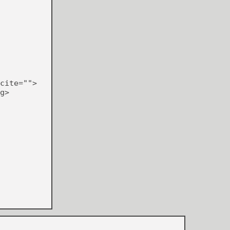
cite="">
g>