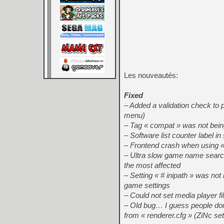
Les nouveautés:
Fixed
– Added a validation check to p
menu)
– Tag « compat » was not being r
– Software list counter label i
– Frontend crash when using «
– Ultra slow game name search
the most affected
– Setting « # inipath » was no
game settings
– Could not set media player fi
– Old bug… I guess people don
from « renderer.cfg » (ZiNc se