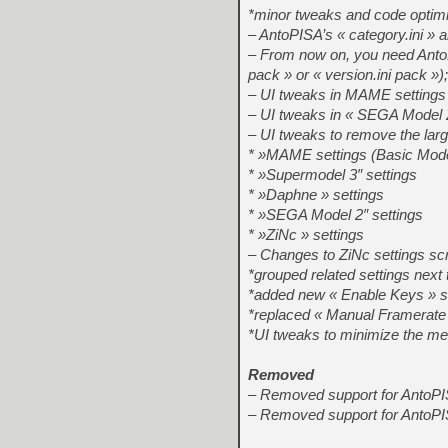
*minor tweaks and code optimi
– AntoPISA’s « category.ini » an
– From now on, you need AntoP
pack » or « version.ini pack »);
– UI tweaks in MAME settings s
– UI tweaks in « SEGA Model 2″
– UI tweaks to remove the larg
* »MAME settings (Basic Mod
* »Supermodel 3″ settings
* »Daphne » settings
* »SEGA Model 2″ settings
* »ZiNc » settings
– Changes to ZiNc settings sc
*grouped related settings next 
*added new « Enable Keys » se
*replaced « Manual Framerate 
*UI tweaks to minimize the m
Removed
– Removed support for AntoPISA’s
– Removed support for AntoPI