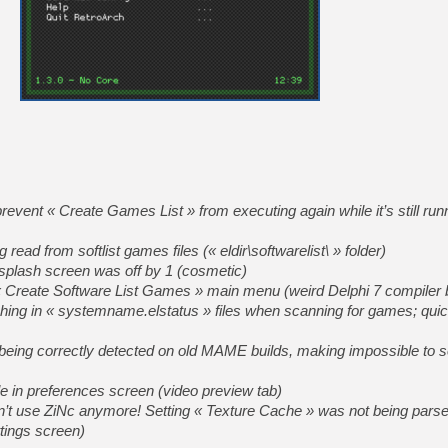
revent « Create Games List » from executing again while it’s still run
ead from softlist games files (« eldir\softwarelist\ » folder)
n splash screen was off by 1 (cosmetic)
 Create Software List Games » main menu (weird Delphi 7 compiler 
ing in « systemname.elstatus » files when scanning for games; qui
t being correctly detected on old MAME builds, making impossible to 
le in preferences screen (video preview tab)
’t use ZiNc anymore! Setting « Texture Cache » was not being parse
ttings screen)