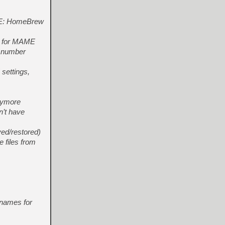
ME: HomeBrew
ed for MAME
ld number
settings,
anymore
n’t have
ved/restored)
 files from
 names for