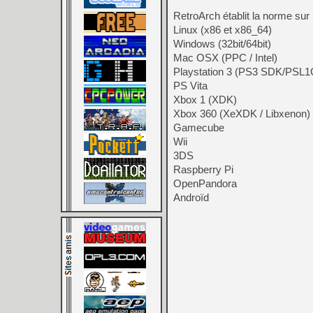
RetroArch établit la norme sur 
Linux (x86 et x86_64)
Windows (32bit/64bit)
Mac OSX (PPC / Intel)
Playstation 3 (PS3 SDK/PSL
PS Vita
Xbox 1 (XDK)
Xbox 360 (XeXDK / Libxenon)
Gamecube
Wii
3DS
Raspberry Pi
OpenPandora
Androïd