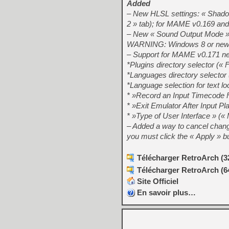
Added
– New HLSL settings: « Shad
2 » tab); for MAME v0.169 and
– New « Sound Output Mode » 
WARNING: Windows 8 or newe
– Support for MAME v0.171 ne
*Plugins directory selector (« 
*Languages directory selector 
*Language selection for text lo
* »Record an Input Timecode Fi
* »Exit Emulator After Input Pl
* »Type of User Interface » («
– Added a way to cancel chan
you must click the « Apply » b
Télécharger RetroArch (32
Télécharger RetroArch (64
Site Officiel
En savoir plus…