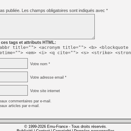
as publiée.
Les champs obligatoires sont indiqués avec
*
ces tags et attributs HTML:
abbr title=""> <acronym title=""> <b> <blockquote 
etime=""> <em> <i> <q cite=""> <s> <strike> <stron
Votre nom *
Votre adresse email *
Votre site internet
eaux commentaires par e-mail.
aux articles par e-mail.
© 1999-2026 Emu-France - Tous droits réservés.
Publicité
Contact
Copyright
Données personnelles