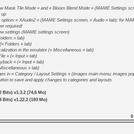
ow Mask Tile Mode » and « Bloom Blend Mode » (MAME Settings scr
 up
option: « XAudio2 » (MAME Settings screen, « Audio » tab); for M
r required!
w settings (MAME settings screen)
Folders » tab)
(« Folders » tab)
calization in the emulator (« Miscellaneous » tab)
le » (« Input » tab)
ayback » (« Input » tab)
 Miscellaneous » tab)
ges in « Category / Layout Settings » (images main menu; images p
utton to save and apply changes to categories and layouts
 Bits) v1.3.2 (74,6 Mo)
 Bits) v1.22.2 (193 Mo)
0