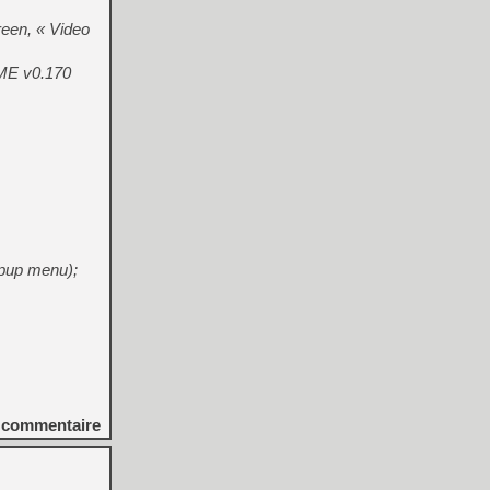
een, « Video
AME v0.170
opup menu);
commentaire