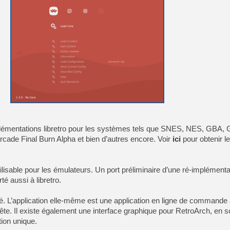
[GK] Pourquoi Marvel Tokon 
[GK] Test : Restory : Chill
[GK] GTA 6 : Rockstar Games
[GK] Hot Wheels Infinite Rus
[GK] Mémoire cash - Secret 
[GK] Résultats Nintendo : 
[GK] Déjà des dégraissage
[Mo5] Brickboy cherche à r
[GK] Minecraft et ses « Gra
[GK] Beast of Reincarnation
[GK] Ubisoft : fin de parti
[GK] Mémoire cash - Metroid
[GK] Dan Houser (GTA) défe
[GK] Comment EA Sports FC
mplémentations libretro pour les systèmes tels que SNES, NES, GBA, 
[GK] Crimson Moon : un Dark
cade Final Burn Alpha et bien d’autres encore. Voir
ici
pour obtenir l
[GK] Isle of Reveries : le j
[GK] Moonlighter 2 : The En
ilisable pour les émulateurs. Un port préliminaire d’une ré-implément
é aussi à libretro.
té. L’application elle-même est une application en ligne de commande
 tête. Il existe également une interface graphique pour RetroArch, en 
tion unique.