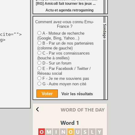
 : au moins 26 nouveautés en août
[RG] Amico8 fait tourner les jeux ...
[
LS] [3DS] 3DShell-next v1.00 le gestionnaire 3DS fait peau neuve avec un lecteur PDF et un moteur entièrement revu
Actu et agenda retrogaming
marre de la Bourse
[
LS] [PS5] fan_target v0.1 un payload PS5 qui permet de personnaliser la température cible du ventilateur
ader passe en v0.9.1 avec le support de YouTube 01.009.253
Comment avez-vous connu Emu-
[
GK] Preview : Onimusha : Way of the Sword s'égare-t-il dans son pseudo monde ouvert ?
France ?
: Fighting Souls n'aura pas de test aujourd'hui
A - Moteur de recherche
cite="">
 Electronics Repairs porte bien son nom
(Google, Bing, Yahoo...)
 vous invite à regarder Netflix le 27 août à 21h
g>
h : la gestion de bolides en plastique, c'est un métier
B - Par un de nos partenaires
of Mana, le jeu qui a ensorcelé une génération
(colonne de gauche)
les ventes de Switch 2 dépassent déjà celles de la GameCube
C - Par vos connaissances
[
GK] Kingdom Hearts : accusé d'utiliser l'IA générative sur son visuel de promo, Square Enix invoque « l'erreur humaine »
(bouche à oreilles)
s autour de Halo : Campaign Evolved
D - Sur un forum
[
GK] Inspiré par System Shock 2 et Doom 3, le FPS DERELIKT veut vous foutre la trouille à la fin 2026
E - Par Facebook / Twitter /
ecréer l’affichage emblématique de la Game Boy
Réseau social
phismes Éclatants » arriveront sur Switch 2 en octobre
F - Je ne me souviens pas
[
LS] [XB360] Xbox360BadUpdate v1.3 l'exploit Xbox 360 gagne en fiabilité et ajoute un mode de récupération
 : après un accueil mitigé, Game Freak va revoir sa copie
G - Autre moyen non cité
e pour Champions Tactics, le jeu NFT ferme ses portes
[
GK] Mémoire cash - Bokujō Monogatari : que vous l'appeliez Harvest Moon ou Story of Seasons, le premier jeu de ferme a 30 ans
Voir les résultats