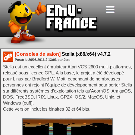
[Consoles de salon]
Stella (x86/x64) v4.7.2
Posté le
26/03/2016
à
13:03
par Jets
Stella est un excellent émulateur Atari VCS 2600 multi-platformes,
releasé sous licence GPL. A la base, le projet a été développé
pour Linux par Bradford W. Mott, cependant de nombreuses
personnes ont rejoint l’équipe de développement pour porter Stella
sur différents systèmes d’exploitation tels qu’AcornOS, AmigaOS,
DOS, FreeBSD, IRIX, Linux, GP2X, OS/2, MacOS, Unix, et
Windows (ouf!).
Cette version inclut les binaires 32 et 64 bits.