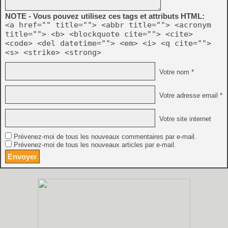
NOTE - Vous pouvez utilisez ces tags et attributs HTML:
<a href="" title=""> <abbr title=""> <acronym
title=""> <b> <blockquote cite=""> <cite>
<code> <del datetime=""> <em> <i> <q cite="">
<s> <strike> <strong>
Votre nom *
Votre adresse email *
Votre site internet
Prévenez-moi de tous les nouveaux commentaires par e-mail.
Prévenez-moi de tous les nouveaux articles par e-mail.