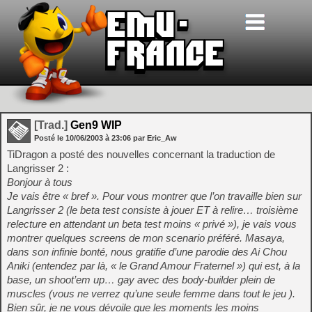
[Trad.]
Gen9 WIP
Posté le
10/06/2003
à
23:06
par Eric_Aw
TiDragon a posté des nouvelles concernant la traduction de
Langrisser 2 :
Bonjour à tous
Je vais être « bref ». Pour vous montrer que l’on travaille bien sur
Langrisser 2 (le beta test consiste à jouer ET à relire… troisième
relecture en attendant un beta test moins « privé »), je vais vous
montrer quelques screens de mon scenario préféré. Masaya,
dans son infinie bonté, nous gratifie d’une parodie des Ai Chou
Aniki (entendez par là, « le Grand Amour Fraternel ») qui est, à la
base, un shoot’em up… gay avec des body-builder plein de
muscles (vous ne verrez qu’une seule femme dans tout le jeu ).
Bien sûr, je ne vous dévoile que les moments les moins