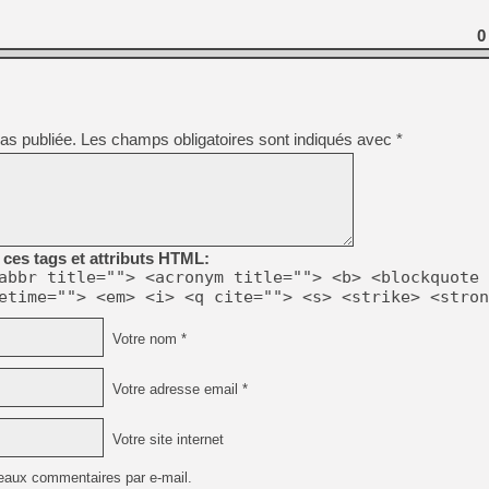
[GK] Ubisoft : fin de parti
[GK] Mémoire cash - Metroid
0
[GK] Dan Houser (GTA) défe
[GK] Comment EA Sports FC
[GK] Crimson Moon : un Dark
[GK] Isle of Reveries : le j
[GK] Moonlighter 2 : The En
[GK] Capcom relance Monste
as publiée.
Les champs obligatoires sont indiqués avec
*
[Mo5] Deux inédits du Virtu
[GK] Le beat'em up The Walk
[GK] Endless Legend 2 : enf
ces tags et attributs HTML:
abbr title=""> <acronym title=""> <b> <blockquote 
etime=""> <em> <i> <q cite=""> <s> <strike> <stron
[LS] [PS5] Premiers signes 
Votre nom *
Votre adresse email *
Votre site internet
eaux commentaires par e-mail.