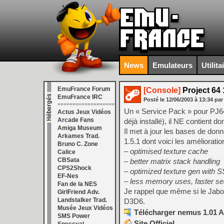
News
Emulateurs
Utilita
EmuFrance Forum
[Console]
Project 64 
EmuFrance IRC
Posté le
12/06/2003
à
13:34
par
===================
Un « Service Pack » pour PJ64 1
Actus Jeux Vidéos
Arcade Fans
déjà installé), il NE contient d
Amiga Museum
Il met à jour les bases de do
Arkames Trad.
1.5.1 dont voici les amélioratio
Bruno C. Zone
– optimised texture cache
Calice
CBSata
– better matrix stack handling
CPS2Shock
– optimized texture gen with 
EF-Nes
– less memory uses, faster s
Fan de la NES
Je rappel que même si le JaboD
GirlFriend Adv.
Landstalker Trad.
D3D6.
Musée Jeux Vidéos
Télécharger nemus 1.01 A
SMS Power
Site Officiel