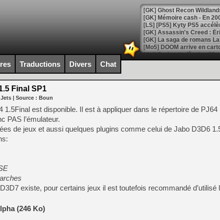
[Mo5] DOOM arrive en cart
[GK] Bethesda fête les 30 
[GK] Roblox : l'action en B
ires
Traductions
Divers
Chat
[GK] Agenda - GeForce NOW
1.5 Final SP1
 Jets
| Source :
Boun
[GK] Devolver Digital en a 
.5Final est disponible. Il est à appliquer dans le répertoire de PJ64 (
[LS] [PS5] ps5-y2jb-autolo
onc PAS l’émulateur.
nnées de jeux et aussi quelques plugins comme celui de Jabo D3D6 1
[GK] Pourquoi Marvel Tokon 
[GK] Test : Restory : Chill
ns:
[GK] GTA 6 : Rockstar Games
[GK] Hot Wheels Infinite Rus
[GK] Mémoire cash - Secret 
[GK] Résultats Nintendo : 
SSE
earches
[GK] Déjà des dégraissage
3D7 existe, pour certains jeux il est toutefois recommandé d’utilisé 
[Mo5] Brickboy cherche à r
[GK] Minecraft et ses « Gra
lpha (246 Ko)
[GK] Beast of Reincarnation