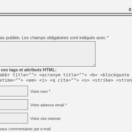
0
[Mo5] Deux inédits du Virtu
[GK] Le beat'em up The Walk
[GK] Endless Legend 2 : enf
as publiée.
Les champs obligatoires sont indiqués avec
*
[LS] [PS5] Le WebKit Userl
[GK] Oubliez Crazy Taxi, S
ces tags et attributs HTML:
[LS] [Switch] NSZ 5.0.0 es
abbr title=""> <acronym title=""> <b> <blockquote 
etime=""> <em> <i> <q cite=""> <s> <strike> <stron
[GK] No More Room in Hell 2
Votre nom *
Votre adresse email *
Votre site internet
eaux commentaires par e-mail.