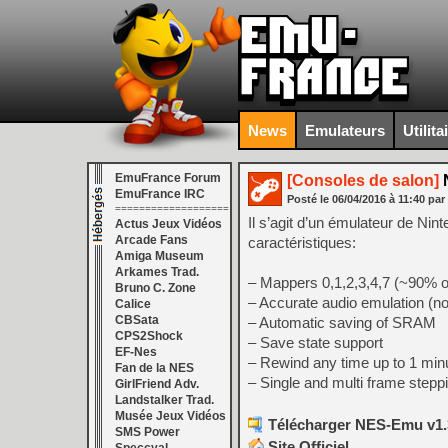
News
Emulateurs
Utilita
EmuFrance Forum
[Consoles de salon]
EmuFrance IRC
Posté le
06/04/2016
à
11:40
par
===================
Il s’agit d’un émulateur de Ni
Actus Jeux Vidéos
Arcade Fans
caractéristiques:
Amiga Museum
Arkames Trad.
– Mappers 0,1,2,3,4,7 (~90% 
Bruno C. Zone
– Accurate audio emulation (
Calice
CBSata
– Automatic saving of SRAM
CPS2Shock
– Save state support
EF-Nes
– Rewind any time up to 1 min
Fan de la NES
– Single and multi frame step
GirlFriend Adv.
Landstalker Trad.
Musée Jeux Vidéos
Télécharger NES-Emu v1.3
SMS Power
Site Officiel