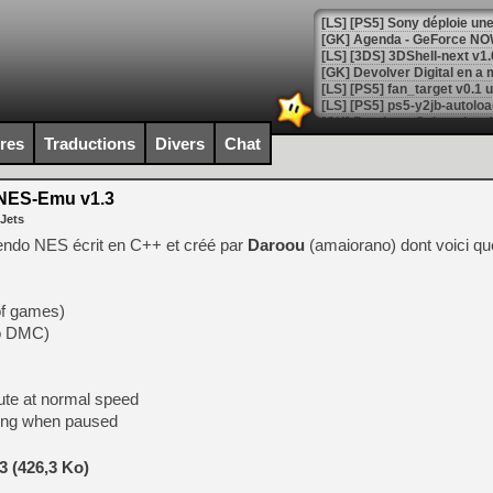
[GK] Agenda - GeForce NOW
[GK] Devolver Digital en a 
[LS] [PS5] ps5-y2jb-autolo
[GK] Pourquoi Marvel Tokon 
ires
Traductions
Divers
Chat
[GK] Test : Restory : Chill
[GK] GTA 6 : Rockstar Games
[GK] Hot Wheels Infinite Rus
NES-Emu v1.3
[GK] Mémoire cash - Secret 
 Jets
[GK] Résultats Nintendo : 
ntendo NES écrit en C++ et créé par
Daroou
(amaiorano) dont voici qu
[GK] Déjà des dégraissage
[Mo5] Brickboy cherche à r
[GK] Minecraft et ses « Gra
of games)
no DMC)
[GK] Beast of Reincarnation
[GK] Ubisoft : fin de parti
[GK] Mémoire cash - Metroid
[GK] Dan Houser (GTA) défe
ute at normal speed
[GK] Comment EA Sports FC
ping when paused
[GK] Crimson Moon : un Dark
[GK] Isle of Reveries : le j
[GK] Moonlighter 2 : The En
 (426,3 Ko)
[GK] Capcom relance Monste