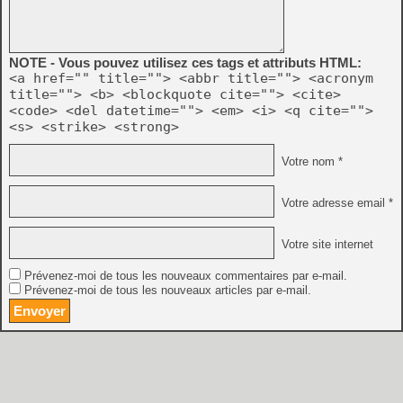
NOTE - Vous pouvez utilisez ces tags et attributs HTML:
<a href="" title=""> <abbr title=""> <acronym
title=""> <b> <blockquote cite=""> <cite>
<code> <del datetime=""> <em> <i> <q cite="">
<s> <strike> <strong>
Votre nom *
Votre adresse email *
Votre site internet
Prévenez-moi de tous les nouveaux commentaires par e-mail.
Prévenez-moi de tous les nouveaux articles par e-mail.