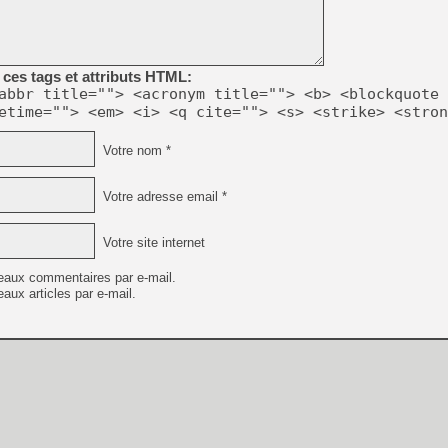
[GK] Beast of Reincarnation
[GK] Ubisoft : fin de parti
[GK] Mémoire cash - Metroid
[GK] Dan Houser (GTA) défe
[GK] Comment EA Sports FC
ces tags et attributs HTML:
[GK] Crimson Moon : un Dark
abbr title=""> <acronym title=""> <b> <blockquote 
[GK] Isle of Reveries : le j
etime=""> <em> <i> <q cite=""> <s> <strike> <stron
[GK] Moonlighter 2 : The En
[GK] Capcom relance Monste
Votre nom *
Votre adresse email *
[Mo5] Deux inédits du Virtu
[GK] Le beat'em up The Walk
Votre site internet
[GK] Endless Legend 2 : enf
eaux commentaires par e-mail.
aux articles par e-mail.
[LS] [PS5] Premiers signes 