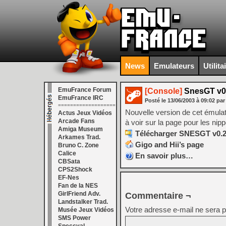
News
Emulateurs
Utilita
EmuFrance Forum
[Console]
SnesGT v0
EmuFrance IRC
Posté le
13/06/2003
à
09:02
par
===================
Nouvelle version de cet émulat
Actus Jeux Vidéos
Arcade Fans
à voir sur la page pour les nipp
Amiga Museum
Télécharger SNESGT v0.2
Arkames Trad.
Gigo and Hii’s page
Bruno C. Zone
Calice
En savoir plus…
CBSata
CPS2Shock
EF-Nes
Fan de la NES
GirlFriend Adv.
Commentaire ¬
Landstalker Trad.
Votre adresse e-mail ne sera p
Musée Jeux Vidéos
SMS Power