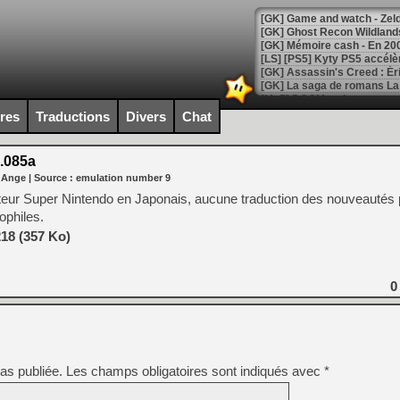
[Mo5] DOOM arrive en cart
[GK] Bethesda fête les 30 
ires
Traductions
Divers
Chat
[GK] Roblox : l'action en B
.085a
[GK] Agenda - GeForce NOW
 Ange
| Source :
emulation number 9
[GK] Devolver Digital en a 
eur Super Nintendo en Japonais, aucune traduction des nouveautés po
ophiles.
[LS] [PS5] ps5-y2jb-autolo
18 (357 Ko)
[GK] Pourquoi Marvel Tokon 
[GK] Test : Restory : Chill
[GK] GTA 6 : Rockstar Games
0
[GK] Hot Wheels Infinite Rus
[GK] Mémoire cash - Secret 
[GK] Résultats Nintendo : 
[GK] Déjà des dégraissage
[Mo5] Brickboy cherche à r
as publiée.
Les champs obligatoires sont indiqués avec
*
[GK] Minecraft et ses « Gra