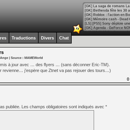
[GK] Bethesda fête les 30 
[GK] Roblox : l'action en B
[GK] Agenda - GeForce NOW
[GK] Devolver Digital en a 
ires
Traductions
Divers
Chat
[LS] [PS5] ps5-y2jb-autolo
rs
[GK] Pourquoi Marvel Tokon 
 Ange
| Source :
MAMEWorld
[GK] Test : Restory : Chill
[GK] GTA 6 : Rockstar Games
 mis à jour avec … des flyers … (sans déconner Eric-TM).
[GK] Hot Wheels Infinite Rus
eur revienne… j’espère que Ztnet va pas rejouer des tours…)
[GK] Mémoire cash - Secret 
[GK] Résultats Nintendo : 
0
[GK] Déjà des dégraissage
[GK] Minecraft et ses « Gra
[GK] Beast of Reincarnation
as publiée.
Les champs obligatoires sont indiqués avec
[GK] Ubisoft : fin de parti
*
[GK] Mémoire cash - Metroid
[GK] Dan Houser (GTA) défe
[GK] Comment EA Sports FC
[GK] Crimson Moon : un Dark
[GK] Isle of Reveries : le j