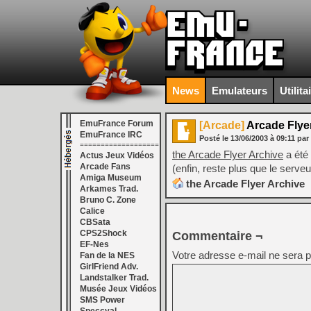
News
Emulateurs
Utilita
EmuFrance Forum
[Arcade]
Arcade Flye
EmuFrance IRC
Posté le
13/06/2003
à
09:11
par
===================
the Arcade Flyer Archive
a été
Actus Jeux Vidéos
Arcade Fans
(enfin, reste plus que le serv
Amiga Museum
the Arcade Flyer Archive
Arkames Trad.
Bruno C. Zone
Calice
CBSata
CPS2Shock
Commentaire ¬
EF-Nes
Votre adresse e-mail ne sera p
Fan de la NES
GirlFriend Adv.
Landstalker Trad.
Musée Jeux Vidéos
SMS Power