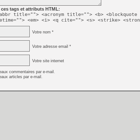
[GK] Moonlighter 2 : The En
[GK] Capcom relance Monste
ces tags et attributs HTML:
abbr title=""> <acronym title=""> <b> <blockquote 
etime=""> <em> <i> <q cite=""> <s> <strike> <stron
[GK] Le beat'em up The Walk
Votre nom *
[GK] Endless Legend 2 : enf
Votre adresse email *
[LS] [PS5] Le WebKit Userl
Votre site internet
eaux commentaires par e-mail.
aux articles par e-mail.
[GK] Oubliez Crazy Taxi, S
[LS] [Switch] NSZ 5.0.0 es