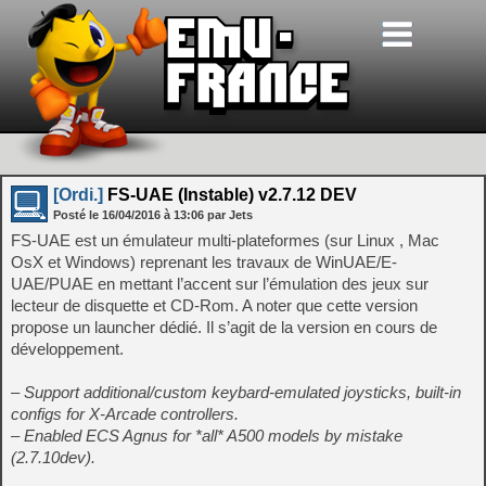
[Ordi.]
FS-UAE (Instable) v2.7.12 DEV
Posté le
16/04/2016
à
13:06
par Jets
FS-UAE est un émulateur multi-plateformes (sur Linux , Mac
OsX et Windows) reprenant les travaux de WinUAE/E-
UAE/PUAE en mettant l’accent sur l’émulation des jeux sur
lecteur de disquette et CD-Rom. A noter que cette version
propose un launcher dédié. Il s’agit de la version en cours de
développement.
– Support additional/custom keybard-emulated joysticks, built-in
configs for X-Arcade controllers.
– Enabled ECS Agnus for *all* A500 models by mistake
(2.7.10dev).