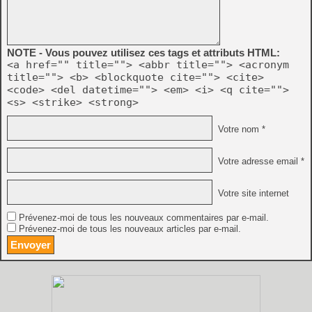
NOTE - Vous pouvez utilisez ces tags et attributs HTML:
<a href="" title=""> <abbr title=""> <acronym
title=""> <b> <blockquote cite=""> <cite>
<code> <del datetime=""> <em> <i> <q cite="">
<s> <strike> <strong>
Votre nom *
Votre adresse email *
Votre site internet
Prévenez-moi de tous les nouveaux commentaires par e-mail.
Prévenez-moi de tous les nouveaux articles par e-mail.