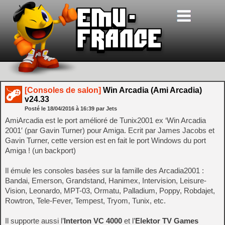
[Consoles de salon]
Win Arcadia (Ami Arcadia)
v24.33
Posté le
18/04/2016
à
16:39
par Jets
AmiArcadia est le port amélioré de Tunix2001 ex ‘Win Arcadia
2001′ (par Gavin Turner) pour Amiga. Ecrit par James Jacobs et
Gavin Turner, cette version est en fait le port Windows du port
Amiga ! (un backport)
Il émule les consoles basées sur la famille des Arcadia2001 :
Bandai, Emerson, Grandstand, Hanimex, Intervision, Leisure-
Vision, Leonardo, MPT-03, Ormatu, Palladium, Poppy, Robdajet,
Rowtron, Tele-Fever, Tempest, Tryom, Tunix, etc.
Il supporte aussi l’
Interton VC 4000
et l’
Elektor TV Games