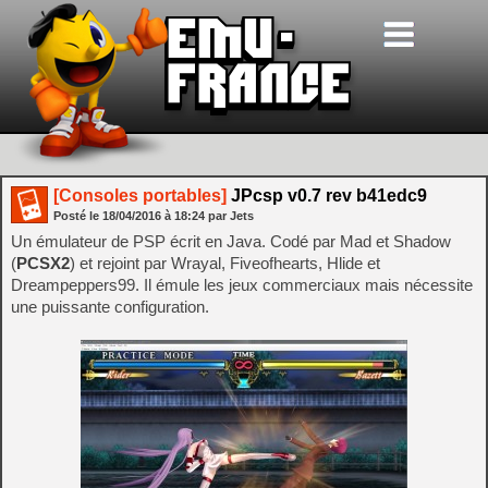
[Consoles portables]
JPcsp v0.7 rev b41edc9
Posté le
18/04/2016
à
18:24
par Jets
Un émulateur de PSP écrit en Java. Codé par Mad et Shadow
(
PCSX2
) et rejoint par Wrayal, Fiveofhearts, Hlide et
Dreampeppers99. Il émule les jeux commerciaux mais nécessite
une puissante configuration.