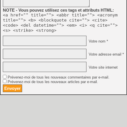
NOTE - Vous pouvez utilisez ces tags et attributs HTML:
<a href="" title=""> <abbr title=""> <acronym
title=""> <b> <blockquote cite=""> <cite>
<code> <del datetime=""> <em> <i> <q cite="">
<s> <strike> <strong>
Votre nom *
Votre adresse email *
Votre site internet
Prévenez-moi de tous les nouveaux commentaires par e-mail.
Prévenez-moi de tous les nouveaux articles par e-mail.