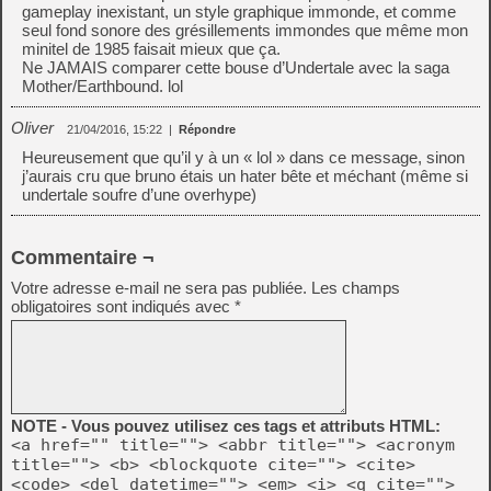
gameplay inexistant, un style graphique immonde, et comme
seul fond sonore des grésillements immondes que même mon
minitel de 1985 faisait mieux que ça.
Ne JAMAIS comparer cette bouse d’Undertale avec la saga
Mother/Earthbound. lol
Oliver
21/04/2016, 15:22
|
Répondre
Heureusement que qu’il y à un « lol » dans ce message, sinon
j’aurais cru que bruno étais un hater bête et méchant (même si
undertale soufre d’une overhype)
Commentaire ¬
Votre adresse e-mail ne sera pas publiée.
Les champs
obligatoires sont indiqués avec
*
NOTE - Vous pouvez utilisez ces tags et attributs HTML:
<a href="" title=""> <abbr title=""> <acronym
title=""> <b> <blockquote cite=""> <cite>
<code> <del datetime=""> <em> <i> <q cite="">