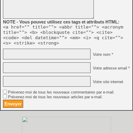
NOTE - Vous pouvez utilisez ces tags et attributs HTML:
<a href="" title=""> <abbr title=""> <acronym
title=""> <b> <blockquote cite=""> <cite>
<code> <del datetime=""> <em> <i> <q cite="">
<s> <strike> <strong>
Votre nom *
Votre adresse email *
Votre site internet
Prévenez-moi de tous les nouveaux commentaires par e-mail.
Prévenez-moi de tous les nouveaux articles par e-mail.