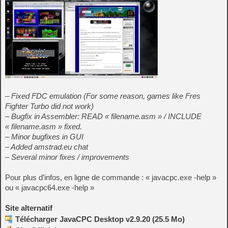
– Fixed FDC emulation (For some reason, games like Fres
Fighter Turbo did not work)
– Bugfix in Assembler: READ « filename.asm » / INCLUDE
« filename.asm » fixed.
– Minor bugfixes in GUI
– Added amstrad.eu chat
– Several minor fixes / improvements
Pour plus d’infos, en ligne de commande : « javacpc.exe -help »
ou « javacpc64.exe -help »
Site alternatif
Télécharger JavaCPC Desktop v2.9.20 (25.5 Mo)