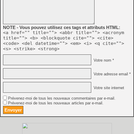
NOTE - Vous pouvez utilisez ces tags et attributs HTML:
<a href="" title=""> <abbr title=""> <acronym
title=""> <b> <blockquote cite=""> <cite>
<code> <del datetime=""> <em> <i> <q cite="">
<s> <strike> <strong>
Votre nom *
Votre adresse email *
Votre site internet
Prévenez-moi de tous les nouveaux commentaires par e-mail.
Prévenez-moi de tous les nouveaux articles par e-mail.