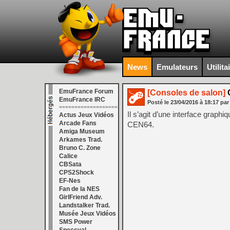
News
Emulateurs
Utilita
EmuFrance Forum
[Consoles de salon]
C
EmuFrance IRC
Posté le
23/04/2016
à
18:17
par
===================
Il s’agit d’une interface graph
Actus Jeux Vidéos
Arcade Fans
CEN64.
Amiga Museum
Arkames Trad.
Bruno C. Zone
Calice
CBSata
CPS2Shock
EF-Nes
Fan de la NES
GirlFriend Adv.
Landstalker Trad.
Musée Jeux Vidéos
SMS Power