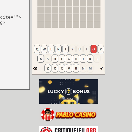
cite="">
g>