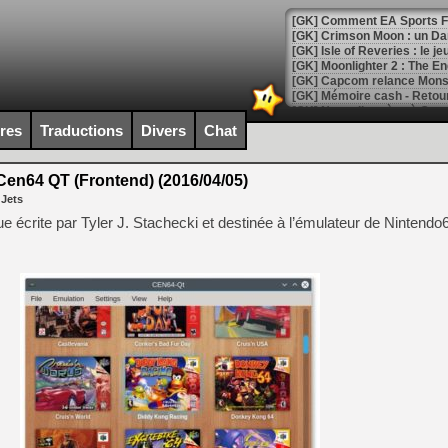
[GK] Comment EA Sports FC
[GK] Crimson Moon : un Dark
[GK] Isle of Reveries : le j
[GK] Moonlighter 2 : The En
[GK] Capcom relance Monste
ires
Traductions
Divers
Chat
[Mo5] Deux inédits du Virtu
[GK] Le beat'em up The Walk
en64 QT (Frontend) (2016/04/05)
 Jets
[GK] Endless Legend 2 : enf
ique écrite par Tyler J. Stachecki et destinée à l’émulateur de Ninten
[LS] [PS5] Le WebKit Userl
[GK] Oubliez Crazy Taxi, S
[LS] [Switch] NSZ 5.0.0 es
[GK] No More Room in Hell 2
[GK] Un chatbot Atelier Ryz
[GK] Mémoire cash - Splatte