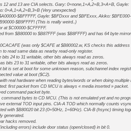
[GK] Beast of Reincarnation
bits 12 and 13 are CIA selects. Gary: 0=none,1=A,2=B,3=A+B, Gayle:
[GK] Ubisoft : fin de parti
o: 0=A,1=A,2=B,3=B (Very unexpected)
[GK] Mémoire cash - Metroid
: $A00000-$BFFFFF, Gayle: $BFDxxx and $BFExxx, Akiko: $BFE000
[GK] Dan Houser (GTA) défe
[GK] Comment EA Sports FC
$B90000-$B9FFFF! (This is really weird..)
[GK] Crimson Moon : un Dark
rror at $C00000-$CFFFFF.
[GK] Isle of Reveries : le j
ed from $B80000 to $B87FFF (was $B8FFFF) and has 64 byte mirror
[GK] Moonlighter 2 : The En
[GK] Capcom relance Monste
 $C0CACAFE (was only $CAFE at $B80002.w, KS checks this address
em to read same data as nearby read-only register.
e bits 24 to 31 writable, other bits always read as zeros.
[Mo5] Deux inédits du Virtu
as bits 23 to 31 writable, other bits always read as zeros.
[GK] Le beat'em up The Walk
pt bit is set at boot for some unknown reason, subchannel index regis
[GK] Endless Legend 2 : enf
ected value at boot ($C2).
with real hardware when reading bytes/words or when doing multiple
ted: first packet from CD MCU is always « media inserted » packet.
[LS] [PS5] Premiers signes 
eived command packet byte.
s command bytes to CD MCU. (This is not emulated yet and no progr
 have external TOD input pins. CIA-A TOD which normally counts vsyn
ected with $B80020 bit 23 (0=50Hz, 1=60Hz). CIA-B (hsync) timing logi
lly generated.
clear hacks removed.
including errors) include door status (open/closed) in bit 0.