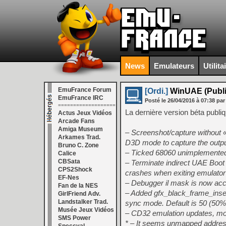
News
Emulateurs
Utilita
EmuFrance Forum
[Ordi.]
WinUAE (Public
EmuFrance IRC
Posté le
26/04/2016
à
07:38
par
===================
La dernière version béta publ
Actus Jeux Vidéos
Arcade Fans
Amiga Museum
– Screenshot/capture without «
Arkames Trad.
D3D mode to capture the outpu
Bruno C. Zone
– Ticked 68060 unimplemente
Calice
CBSata
– Terminate indirect UAE Boo
CPS2Shock
crashes when exiting emulator 
EF-Nes
– Debugger il mask is now acce
Fan de la NES
– Added gfx_black_frame_insert
GirlFriend Adv.
Landstalker Trad.
sync mode. Default is 50 (50%
Musée Jeux Vidéos
– CD32 emulation updates, mo
SMS Power
* – It seems unmapped addresse