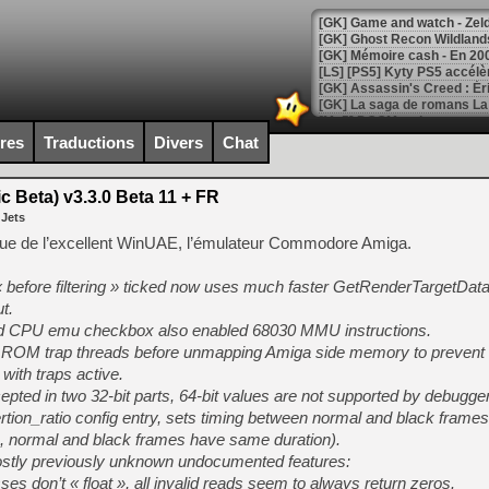
[Mo5] DOOM arrive en cart
[GK] Bethesda fête les 30 
ires
Traductions
Divers
Chat
[GK] Roblox : l'action en B
 Beta) v3.3.0 Beta 11 + FR
[GK] Agenda - GeForce NOW
 Jets
[GK] Devolver Digital en a 
ique de l’excellent WinUAE, l’émulateur Commodore Amiga.
[LS] [PS5] ps5-y2jb-autolo
 before filtering » ticked now uses much faster GetRenderTargetData(
[GK] Pourquoi Marvel Tokon 
t.
[GK] Test : Restory : Chill
d CPU emu checkbox also enabled 68030 MMU instructions.
[GK] GTA 6 : Rockstar Games
t ROM trap threads before unmapping Amiga side memory to preven
[GK] Hot Wheels Infinite Rus
[GK] Mémoire cash - Secret 
with traps active.
[GK] Résultats Nintendo : 
pted in two 32-bit parts, 64-bit values are not supported by debugger
ion_ratio config entry, sets timing between normal and black frames
[GK] Déjà des dégraissage
, normal and black frames have same duration).
[Mo5] Brickboy cherche à r
stly previously unknown undocumented features:
[GK] Minecraft et ses « Gra
s don’t « float », all invalid reads seem to always return zeros.