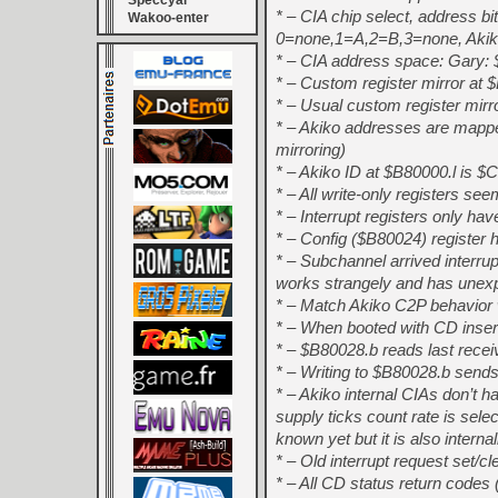
Speccyal
* – CIA chip select, address 
Wakoo-enter
0=none,1=A,2=B,3=none, Akik
* – CIA address space: Gary
* – Custom register mirror at 
* – Usual custom register mi
* – Akiko addresses are mapp
mirroring)
* – Akiko ID at $B80000.l is
* – All write-only registers se
* – Interrupt registers only hav
* – Config ($B80024) register h
* – Subchannel arrived interru
works strangely and has unexp
* – Match Akiko C2P behavior 
* – When booted with CD inser
* – $B80028.b reads last rec
* – Writing to $B80028.b send
* – Akiko internal CIAs don’t
supply ticks count rate is sel
known yet but it is also interna
* – Old interrupt request set/
* – All CD status return codes (