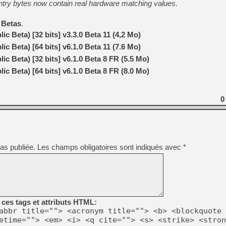
try bytes now contain real hardware matching values.
 Betas
.
c Beta) [32 bits] v3.3.0 Beta 11 (4,2 Mo)
c Beta) [64 bits] v6.1.0 Beta 11 (7.6 Mo)
c Beta) [32 bits] v6.1.0 Beta 8 FR (5.5 Mo)
c Beta) [64 bits] v6.1.0 Beta 8 FR (8.0 Mo)
0
as publiée.
Les champs obligatoires sont indiqués avec
*
ces tags et attributs HTML:
abbr title=""> <acronym title=""> <b> <blockquote 
etime=""> <em> <i> <q cite=""> <s> <strike> <stron