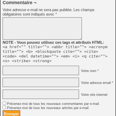
Commentaire ¬
Votre adresse e-mail ne sera pas publiée.
Les champs
obligatoires sont indiqués avec
*
NOTE - Vous pouvez utilisez ces tags et attributs HTML:
<a href="" title=""> <abbr title=""> <acronym
title=""> <b> <blockquote cite=""> <cite>
<code> <del datetime=""> <em> <i> <q cite="">
<s> <strike> <strong>
Votre nom *
Votre adresse email *
Votre site internet
Prévenez-moi de tous les nouveaux commentaires par e-mail.
Prévenez-moi de tous les nouveaux articles par e-mail.