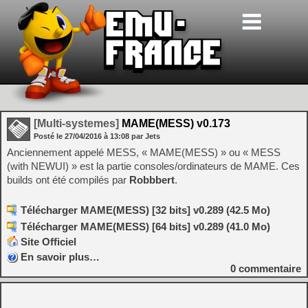
[Multi-systemes]
MAME(MESS) v0.173
Posté le
27/04/2016
à
13:08
par Jets
Anciennement appelé MESS, « MAME(MESS) » ou « MESS
(with NEWUI) » est la partie consoles/ordinateurs de MAME. Ces
builds ont été compilés par
Robbbert
.
Télécharger MAME(MESS) [32 bits] v0.289 (42.5 Mo)
Télécharger MAME(MESS) [64 bits] v0.289 (41.0 Mo)
Site Officiel
En savoir plus…
0
commentaire