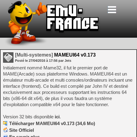
[Multi-systemes]
MAMEUI64 v0.173
Posté le
27/04/2016
à
17:56
par Jets
Initialement nommé Mame32, il fut le premier port de
MAME(Arcade) sous plateforme Windows. MAMEUI64 est un
émulateur multi-arcade et multi consoles/ordinateurs incluant une
interface (frontend). Ce build est compilé par John IV et destiné
exclusivement aux processeurs supportant les instructions 64
bits (x86-64 dit x64), de plus il vous faudra un système
d’exploitation compatible x64 pour le faire fonctionner.
Version 32 bits disponible
ici
.
Télécharger MAMEUI64 v0.173 (34,6 Mo)
Site Officiel
En savoir plus…