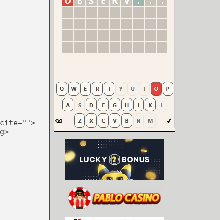
cite="">
g>