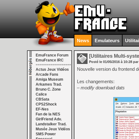
News
Emulateurs
Utilita
EmuFrance Forum
[Utilitaires Multi-sys
EmuFrance IRC
Posté le
01/05/2016
à
10:28
par
===================
Nouvelle version du frontend 
Actus Jeux Vidéos
Arcade Fans
Amiga Museum
Les changements:
Arkames Trad.
– modify download dats
Bruno C. Zone
Calice
CBSata
CPS2Shock
EF-Nes
Fan de la NES
GirlFriend Adv.
Landstalker Trad.
Musée Jeux Vidéos
SMS Power