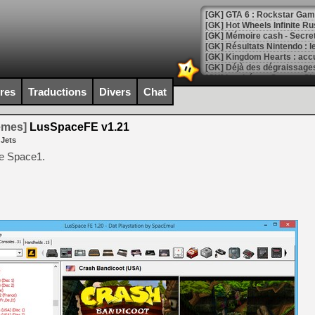
[GK] GTA 6 : Rockstar Games
[GK] Hot Wheels Infinite Rus
[GK] Mémoire cash - Secret 
[GK] Résultats Nintendo : 
[GK] Déjà des dégraissage
[Mo5] Brickboy cherche à r
ires
Traductions
Divers
Chat
[GK] Minecraft et ses « Gra
[GK] Beast of Reincarnation
temes]
LusSpaceFE v1.21
[GK] Ubisoft : fin de parti
 Jets
[GK] Mémoire cash - Metroid
[GK] Dan Houser (GTA) défe
de Space1.
[GK] Comment EA Sports FC
[GK] Crimson Moon : un Dark
[GK] Isle of Reveries : le j
[GK] Moonlighter 2 : The En
[GK] Capcom relance Monste
[Mo5] Deux inédits du Virtu
[GK] Le beat'em up The Walk
[GK] Endless Legend 2 : enf