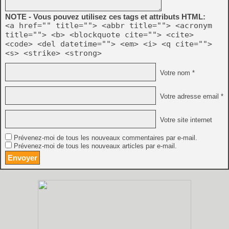
NOTE - Vous pouvez utilisez ces tags et attributs HTML:
<a href="" title=""> <abbr title=""> <acronym
title=""> <b> <blockquote cite=""> <cite>
<code> <del datetime=""> <em> <i> <q cite="">
<s> <strike> <strong>
Votre nom *
Votre adresse email *
Votre site internet
Prévenez-moi de tous les nouveaux commentaires par e-mail.
Prévenez-moi de tous les nouveaux articles par e-mail.