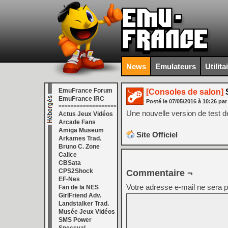
News
Emulateurs
Utilita
EmuFrance Forum
[Consoles de salon]
S
EmuFrance IRC
Posté le
07/05/2016
à
10:26
par
===================
Une nouvelle version de test d
Actus Jeux Vidéos
Arcade Fans
Amiga Museum
Site Officiel
Arkames Trad.
Bruno C. Zone
Calice
CBSata
CPS2Shock
Commentaire ¬
EF-Nes
Votre adresse e-mail ne sera p
Fan de la NES
GirlFriend Adv.
Landstalker Trad.
Musée Jeux Vidéos
SMS Power