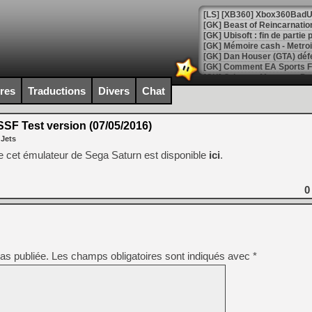
[GK] Beast of Reincarnation
[GK] Ubisoft : fin de parti
[GK] Mémoire cash - Metroid
[GK] Dan Houser (GTA) défe
[GK] Comment EA Sports FC
[GK] Crimson Moon : un Dark
[GK] Isle of Reveries : le j
ires
Traductions
Divers
Chat
[GK] Moonlighter 2 : The En
[GK] Capcom relance Monste
SF Test version (07/05/2016)
 Jets
e cet émulateur de Sega Saturn est disponible
ici
.
[Mo5] Deux inédits du Virtu
[GK] Le beat'em up The Walk
0
[GK] Endless Legend 2 : enf
[LS] [PS5] Le WebKit Userl
as publiée.
Les champs obligatoires sont indiqués avec
*
[GK] Oubliez Crazy Taxi, S
[LS] [Switch] NSZ 5.0.0 es