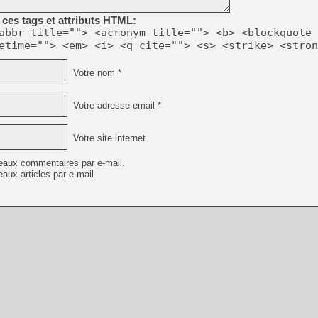
[GK] No More Room in Hell 2
ces tags et attributs HTML:
[GK] Un chatbot Atelier Ryz
abbr title=""> <acronym title=""> <b> <blockquote 
etime=""> <em> <i> <q cite=""> <s> <strike> <stron
[GK] Mémoire cash - Splatte
[GK] Nvidia : le prix des 
[GK] Suikoden Star Leap : 
Votre nom *
[Mo5] La mini borne d’arc
[GK] Atari renoue avec les 
Votre adresse email *
[GK] Le studio de FIFA Worl
[GK] La PlayStation 1 en L
Votre site internet
[GK] Dawn of War 4 : les Né
[GK] CloverPit : l'héritier
eaux commentaires par e-mail.
[GK] Stellar Blade : Blood R
aux articles par e-mail.
[GK] Palworld Online est a
[GK] Wuchang 2 : le souls-l
[GK] Minecraft et ses « Gra