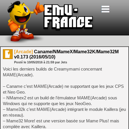
[Arcade]
Caname/NMameX/Mame32K/Mame32M
v0.173 (2016/05/10)
Posté le
10/05/2016
à
21:59
par Jets
Voici les derniers builds de Creamymami concernant
MAME(Arcade).
– Caname c’est MAME(Arcade) ne supportant que les jeux CPS
et Neo Geo.
– NMamex2 est un build de l’émulateur MAME(Arcade) sous
Windows qui ne supporte que les jeux NeoGeo.
– Mame32k c’est MAME(Arcade) intégrant le module Kaillera (jeu
en réseau).
– Mame32 More! est une version basée sur Mame Plus! mais
compilée avec Kaillera.