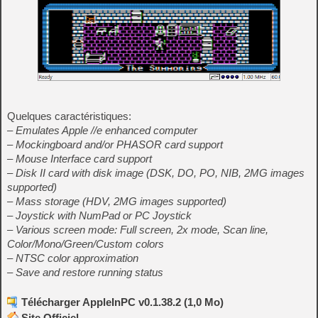
Quelques caractéristiques:
– Emulates Apple //e enhanced computer
– Mockingboard and/or PHASOR card support
– Mouse Interface card support
– Disk II card with disk image (DSK, DO, PO, NIB, 2MG images
supported)
– Mass storage (HDV, 2MG images supported)
– Joystick with NumPad or PC Joystick
– Various screen mode: Full screen, 2x mode, Scan line,
Color/Mono/Green/Custom colors
– NTSC color approximation
– Save and restore running status
Télécharger AppleInPC v0.1.38.2 (1,0 Mo)
Site Officiel