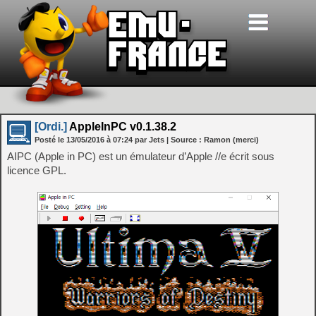
[Ordi.]
AppleInPC v0.1.38.2
Posté le
13/05/2016
à
07:24
par Jets
| Source :
Ramon (merci)
AIPC (Apple in PC) est un émulateur d’Apple //e écrit sous
licence GPL.