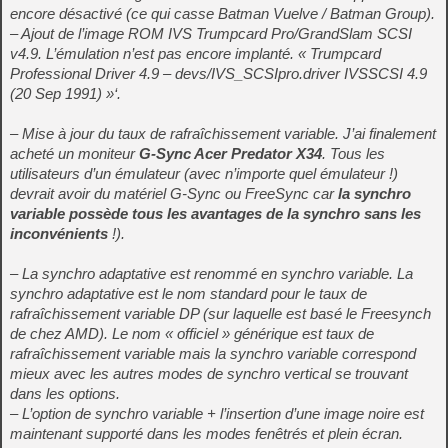
encore désactivé (ce qui casse Batman Vuelve / Batman Group).
– Ajout de l’image ROM IVS Trumpcard Pro/GrandSlam SCSI
v4.9. L’émulation n’est pas encore implanté. « Trumpcard
Professional Driver 4.9 – devs/IVS_SCSIpro.driver IVSSCSI 4.9
(20 Sep 1991) »‘.
– Mise à jour du taux de rafraîchissement variable. J’ai finalement
acheté un moniteur
G-Sync Acer Predator X34
. Tous les
utilisateurs d’un émulateur (avec n’importe quel émulateur !)
devrait avoir du matériel G-Sync ou FreeSync car
la synchro
variable possède tous les avantages de la synchro sans les
inconvénients
!).
– La synchro adaptative est renommé en synchro variable. La
synchro adaptative est le nom standard pour le taux de
rafraîchissement variable DP (sur laquelle est basé le Freesynch
de chez AMD). Le nom « officiel » générique est taux de
rafraîchissement variable mais la synchro variable correspond
mieux avec les autres modes de synchro vertical se trouvant
dans les options.
– L’option de synchro variable + l’insertion d’une image noire est
maintenant supporté dans les modes fenêtrés et plein écran.