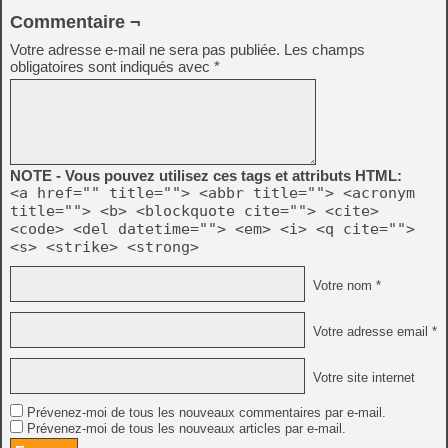
Commentaire ¬
Votre adresse e-mail ne sera pas publiée.
Les champs
obligatoires sont indiqués avec
*
NOTE - Vous pouvez utilisez ces tags et attributs HTML:
<a href="" title=""> <abbr title=""> <acronym
title=""> <b> <blockquote cite=""> <cite>
<code> <del datetime=""> <em> <i> <q cite="">
<s> <strike> <strong>
Votre nom *
Votre adresse email *
Votre site internet
Prévenez-moi de tous les nouveaux commentaires par e-mail.
Prévenez-moi de tous les nouveaux articles par e-mail.