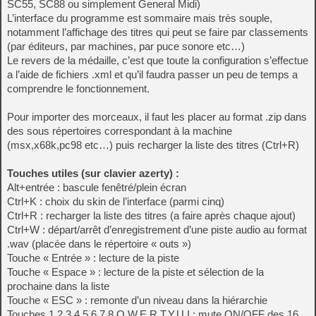
SC55, SC88 ou simplement General Midi)
L’interface du programme est sommaire mais très souple,
notamment l’affichage des titres qui peut se faire par classements
(par éditeurs, par machines, par puce sonore etc…)
Le revers de la médaille, c’est que toute la configuration s’effectue
a l’aide de fichiers .xml et qu’il faudra passer un peu de temps a
comprendre le fonctionnement.
Pour importer des morceaux, il faut les placer au format .zip dans
des sous répertoires correspondant à la machine
(msx,x68k,pc98 etc…) puis recharger la liste des titres (Ctrl+R)
Touches utiles (sur clavier azerty) :
Alt+entrée : bascule fenêtré/plein écran
Ctrl+K : choix du skin de l’interface (parmi cinq)
Ctrl+R : recharger la liste des titres (a faire après chaque ajout)
Ctrl+W : départ/arrêt d’enregistrement d’une piste audio au format
.wav (placée dans le répertoire « outs »)
Touche « Entrée » : lecture de la piste
Touche « Espace » : lecture de la piste et sélection de la
prochaine dans la liste
Touche « ESC » : remonte d’un niveau dans la hiérarchie
Touches 1,2,3,4,5,6,7,8,Q,W,E,R,T,Y,U,I : mute ON/OFF des 16