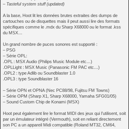
– Tasteful system stuff (updated)
A la base, Hoot lit les données brutes extraites des dumps de
cartouches ou de disquettes mais il peut aussi lire des formats
spécifiques comme le .mdx du Sharp X68000 ou le format .kss
du MSX…
Un grand nombre de puces sonores est supporté :
– PSG
– Série OPL:
.OPL : MSX Audio (Philips Music Module etc…)
.OPLLight : MSX Music (Panasonic FM PAC etc…)
.OPL2 : type Adlib ou Soundblaster 1.0
.OPL3 : type Soundblaster 16
– Série OPN et OPNA (Nec PC88/98, Fujitsu FM Towns)
– Série OPM (Sharp X1, Sharp X68000, Yamaha SFG01/05)
– Sound Custom Chip de Konami (MSX)
Hoot peut également lire le format MIDI des jeux qui l’utilisent, soit
par un émulateur intégré (Vermouth), soit en reliant directement
son PC a un appareil Midi compatible (Roland MT32, CM64,