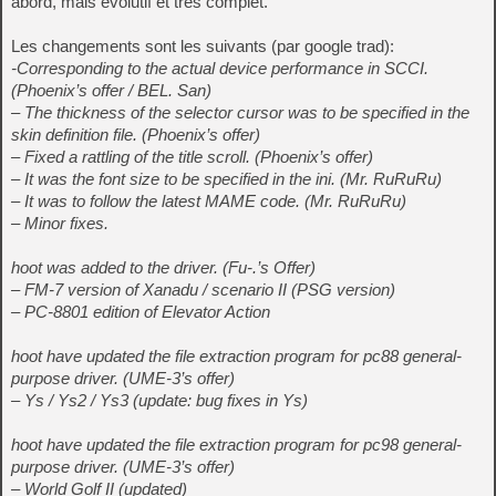
abord, mais évolutif et très complet.
Les changements sont les suivants (par google trad):
-Corresponding to the actual device performance in SCCI.
(Phoenix’s offer / BEL. San)
– The thickness of the selector cursor was to be specified in the
skin definition file. (Phoenix’s offer)
– Fixed a rattling of the title scroll. (Phoenix’s offer)
– It was the font size to be specified in the ini. (Mr. RuRuRu)
– It was to follow the latest MAME code. (Mr. RuRuRu)
– Minor fixes.
hoot was added to the driver. (Fu-.’s Offer)
– FM-7 version of Xanadu / scenario II (PSG version)
– PC-8801 edition of Elevator Action
hoot have updated the file extraction program for pc88 general-
purpose driver. (UME-3’s offer)
– Ys / Ys2 / Ys3 (update: bug fixes in Ys)
hoot have updated the file extraction program for pc98 general-
purpose driver. (UME-3’s offer)
– World Golf II (updated)