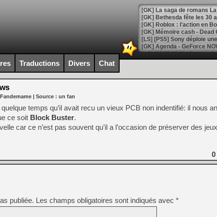
[GK] Bethesda fête les 30 
[GK] Roblox : l'action en B
[GK] Agenda - GeForce NOW
[GK] Devolver Digital en a 
ires
Traductions
Divers
Chat
[LS] [PS5] ps5-y2jb-autolo
ews
[GK] Pourquoi Marvel Tokon 
 Fandemame
| Source :
un fan
[GK] Test : Restory : Chill
[GK] GTA 6 : Rockstar Games
 quelque temps qu’il avait recu un vieux PCB non indentifié: il nous 
[GK] Hot Wheels Infinite Rus
ue ce soit
Block Buster
.
[GK] Mémoire cash - Secret 
elle car ce n’est pas souvent qu’il a l’occasion de préserver des je
[GK] Résultats Nintendo : 
[GK] Déjà des dégraissage
0
[GK] Minecraft et ses « Gra
[GK] Beast of Reincarnation
[GK] Ubisoft : fin de parti
[GK] Mémoire cash - Metroid
[GK] Dan Houser (GTA) défe
[GK] Comment EA Sports FC
as publiée.
Les champs obligatoires sont indiqués avec
*
[GK] Crimson Moon : un Dark
[GK] Isle of Reveries : le j