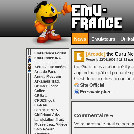
News
Emulateurs
Utilita
EmuFrance Forum
[Arcade]
the Guru N
EmuFrance IRC
Posté le
22/06/2003
à
11:51
par
===================
the Guru nous a annoncé il y a
Actus Jeux Vidéos
Arcade Fans
aujourd’hui qu’il est probable q
Amiga Museum
C’est donc une très bonne nouv
Arkames Trad.
Site Officiel
Bruno C. Zone
Calice
En savoir plus…
CBSata
CPS2Shock
EF-Nes
Fan de la NES
Commentaire ¬
GirlFriend Adv.
Landstalker Trad.
Votre adresse e-mail ne sera p
Musée Jeux Vidéos
SMS Power