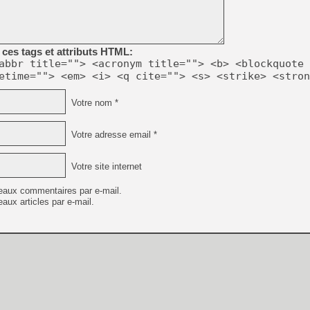
[GK] Moonlighter 2 : The En
[GK] Capcom relance Monste
ces tags et attributs HTML:
abbr title=""> <acronym title=""> <b> <blockquote 
[GK] Le beat'em up The Walk
etime=""> <em> <i> <q cite=""> <s> <strike> <stron
[GK] Endless Legend 2 : enf
Votre nom *
[LS] [PS5] Le WebKit Userl
Votre adresse email *
Votre site internet
[GK] Oubliez Crazy Taxi, S
eaux commentaires par e-mail.
[LS] [Switch] NSZ 5.0.0 es
aux articles par e-mail.