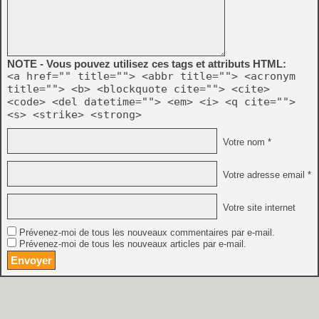
NOTE - Vous pouvez utilisez ces tags et attributs HTML:
<a href="" title=""> <abbr title=""> <acronym
title=""> <b> <blockquote cite=""> <cite>
<code> <del datetime=""> <em> <i> <q cite="">
<s> <strike> <strong>
Votre nom *
Votre adresse email *
Votre site internet
Prévenez-moi de tous les nouveaux commentaires par e-mail.
Prévenez-moi de tous les nouveaux articles par e-mail.